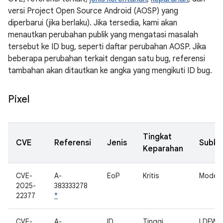
versi Project Open Source Android (AOSP) yang
diperbarui (jika berlaku). Jika tersedia, kami akan
menautkan perubahan publik yang mengatasi masalah
tersebut ke ID bug, seperti daftar perubahan AOSP. Jika
beberapa perubahan terkait dengan satu bug, referensi
tambahan akan ditautkan ke angka yang mengikuti ID bug.
Pixel
Tingkat
CVE
Referensi
Jenis
Subk
Keparahan
CVE-
A-
EoP
Kritis
Modem 
2025-
383333278
22377
*
CVE-
A-
ID
Tinggi
LDFW