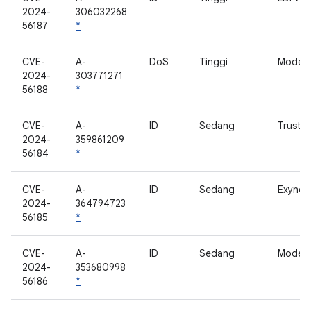
2024-
306032268
56187
*
CVE-
A-
DoS
Tinggi
Modem
2024-
303771271
56188
*
CVE-
A-
ID
Sedang
Trusty
2024-
359861209
56184
*
CVE-
A-
ID
Sedang
Exynos 
2024-
364794723
56185
*
CVE-
A-
ID
Sedang
Modem
2024-
353680998
56186
*