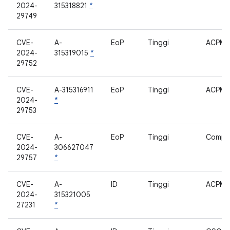
2024-
315318821
*
29749
CVE-
A-
EoP
Tinggi
ACPM
2024-
315319015
*
29752
CVE-
A-315316911
EoP
Tinggi
ACPM
2024-
*
29753
CVE-
A-
EoP
Tinggi
Compa
2024-
306627047
29757
*
CVE-
A-
ID
Tinggi
ACPM
2024-
315321005
27231
*