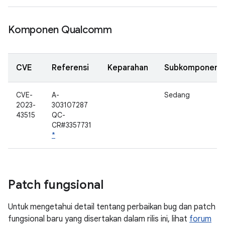
Komponen Qualcomm
CVE
Referensi
Keparahan
Subkomponen
CVE-
A-
Sedang
2023-
303107287
43515
QC-
CR#3357731
*
Patch fungsional
Untuk mengetahui detail tentang perbaikan bug dan patch
fungsional baru yang disertakan dalam rilis ini, lihat
forum