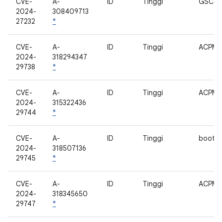
CVE-
A-
ID
Tinggi
GSC
2024-
308409713
27232
*
CVE-
A-
ID
Tinggi
ACPM
2024-
318294347
29738
*
CVE-
A-
ID
Tinggi
ACPM
2024-
315322436
29744
*
CVE-
A-
ID
Tinggi
bootlo
2024-
318507136
29745
*
CVE-
A-
ID
Tinggi
ACPM
2024-
318345650
29747
*