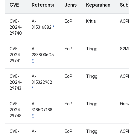
CVE
Referensi
Jenis
Keparahan
Subk
CVE-
A-
EoP
Kritis
ACPM
2024-
315316882
*
29740
CVE-
A-
EoP
Tinggi
S2MPU
2024-
283803605
29741
*
CVE-
A-
EoP
Tinggi
ACPM
2024-
315322962
29743
*
CVE-
A-
EoP
Tinggi
Firmwar
2024-
318507188
29748
*
CVE-
A-
EoP
Tinggi
ACPM