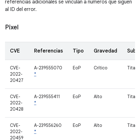
referencias adicionales se vinculan a números que siguen
al ID del error.
Pixel
CVE
Referencias
Tipo
Gravedad
Subc
CVE-
A-239555070
EoP
Crítico
Titan
2022-
*
20427
CVE-
A-239555411
EoP
Alto
Titan
2022-
*
20428
CVE-
A-239556260
EoP
Alto
Titan
2022-
*
20459