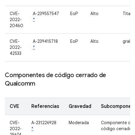
CVE-
A-239557547
EoP
Alto
Titan
2022-
*
20460
CVE-
A-239415718
EoP
Alto
grallo
2022-
*
42533
Componentes de código cerrado de
Qualcomm
CVE
Referencias
Gravedad
Subcomponen
CVE-
A-231226928
Moderada
Componente de
2022-
*
código cerrado
25674