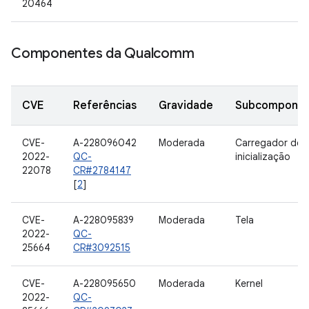
20464
Componentes da Qualcomm
CVE
Referências
Gravidade
Subcompone
CVE-
A-228096042
Moderada
Carregador de
2022-
QC-
inicialização
22078
CR#2784147
[
2
]
CVE-
A-228095839
Moderada
Tela
2022-
QC-
25664
CR#3092515
CVE-
A-228095650
Moderada
Kernel
2022-
QC-