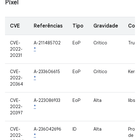
Pixel
CVE
Referências
Tipo
Gravidade
Com
CVE-
A-211485702
EoP
Crítico
Trust
2022-
*
20231
CVE-
A-233606615
EoP
Crítico
Kerne
2022-
*
20364
CVE-
A-223086933
EoP
Alta
libsitr
2022-
*
20397
CVE-
A-236042696
ID
Alta
Proce
2022-
*
de áu