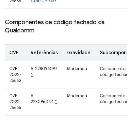
25666
CR#3097037
Componentes de código fechado da
Qualcomm
CVE
Referências
Gravidade
Subcomponen
CVE-
A-228096097
Moderada
Componente de
2022-
*
código fechado
25662
CVE-
A-
Moderada
Componente de
2022-
228096044
*
código fechado
25665