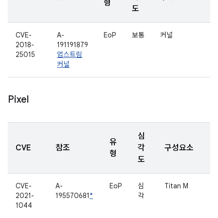
형
도
CVE-
A-
EoP
보통
커널
2018-
191191879
25015
업스트림
커널
Pixel
심
유
CVE
참조
각
구성요소
형
도
CVE-
A-
EoP
심
Titan M
2021-
195570681
*
각
1044