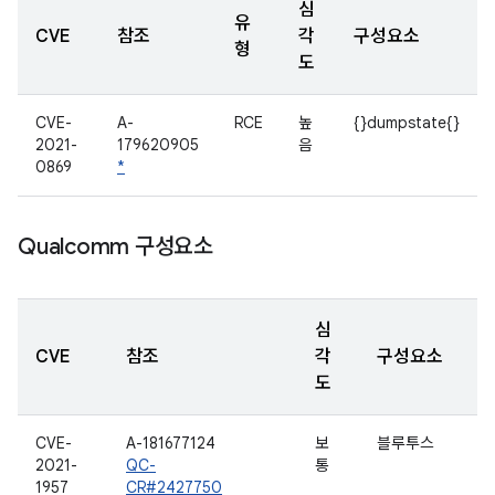
심
유
CVE
참조
각
구성요소
형
도
CVE-
A-
RCE
높
{}dumpstate{}
2021-
179620905
음
0869
*
Qualcomm 구성요소
심
CVE
참조
각
구성요소
도
CVE-
A-181677124
보
블루투스
2021-
QC-
통
1957
CR#2427750