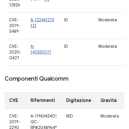
12826
CVE-
A-122461273
ID
Moderata
S
2019-
[
2
]
5489
CVE-
A-
ID
Moderata
B
2020-
140550171
0427
Componenti Qualcomm
CVE
Riferimenti
Digitazione
Gravità
CVE-
A-119634340
*
N/D
Moderata
2019-
QC-
2290
RP#2048964*