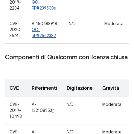
2019-
QC-
2284
RP#2395036
CVE-
A-150688918
N/D
Moderata
2020-
QC-
3674
RP#2562382
Componenti di Qualcomm con licenza chiusa
CVE
Riferimenti
Digitazione
Gravità
CVE-
A-
N/D
Moderata
C
2019-
132108953
*
p
10498
CVE-
A-
N/D
Moderata
C