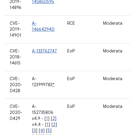
2019-
145850595
14896
CVE-
A-
RCE
Moderata
D
2019-
146642940
M
14901
CVE-
A-133762747
EoP
Moderata
S
2018-
14615
CVE-
A-
EoP
Moderata
F
2020-
123999783
*
0428
CVE-
A-
EoP
Moderata
p
2020-
152735806
0429
v4.9 - [
1
] [
2
]
v4.4 - [
1
] [
2
]
[
3
] [
4
] [
5
]