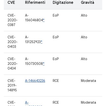
CVE
Riferimenti
Digitazione
Gravità
S
CVE-
A-
EoP
Alto
S
2020-
156046804
*
0387
CVE-
A-
EoP
Alto
I
2020-
131252923
*
0403
CVE-
A-
EoP
Alto
C
2020-
150730508
*
0434
CVE-
A-146643236
RCE
Moderata
D
2019-
M
14895
CVE-
A-
RCE
Moderata
D