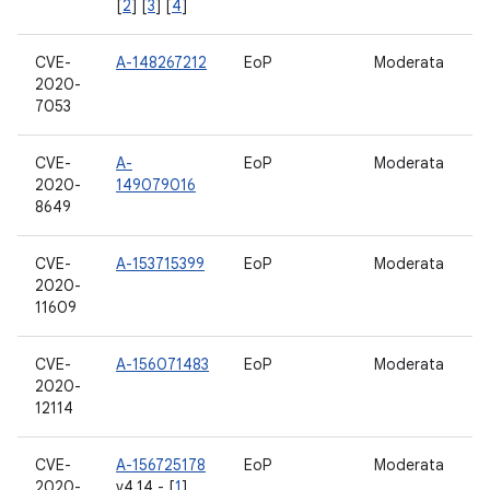
[
2
] [
3
] [
4
]
CVE-
A-148267212
EoP
Moderata
S
2020-
7053
CVE-
A-
EoP
Moderata
v
2020-
149079016
8649
CVE-
A-153715399
EoP
Moderata
s
2020-
11609
CVE-
A-156071483
EoP
Moderata
F
2020-
12114
CVE-
A-156725178
EoP
Moderata
S
2020-
v4.14 - [
1
]