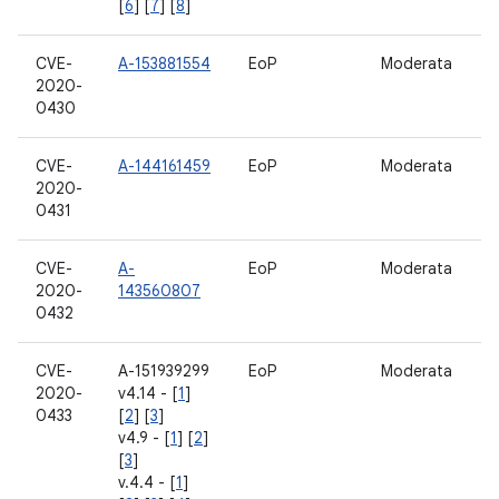
[
6
] [
7
] [
8
]
CVE-
A-153881554
EoP
Moderata
B
2020-
0430
CVE-
A-144161459
EoP
Moderata
T
2020-
0431
CVE-
A-
EoP
Moderata
D
2020-
143560807
0432
CVE-
A-151939299
EoP
Moderata
B
2020-
v4.14 - [
1
]
0433
[
2
] [
3
]
v4.9 - [
1
] [
2
]
[
3
]
v.4.4 - [
1
]