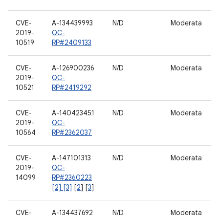
CVE-
A-134439993
N/D
Moderata
2019-
QC-
10519
RP#2409133
CVE-
A-126900236
N/D
Moderata
2019-
QC-
10521
RP#2419292
CVE-
A-140423451
N/D
Moderata
2019-
QC-
10564
RP#2362037
CVE-
A-147101313
N/D
Moderata
2019-
QC-
14099
RP#2360223
[2] [3]
[
2
] [
3
]
CVE-
A-134437692
N/D
Moderata