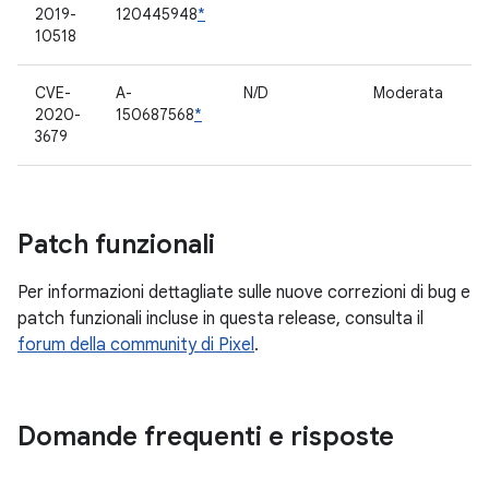
2019-
120445948
*
p
10518
CVE-
A-
N/D
Moderata
C
2020-
150687568
*
p
3679
Patch funzionali
Per informazioni dettagliate sulle nuove correzioni di bug e
patch funzionali incluse in questa release, consulta il
forum della community di Pixel
.
Domande frequenti e risposte