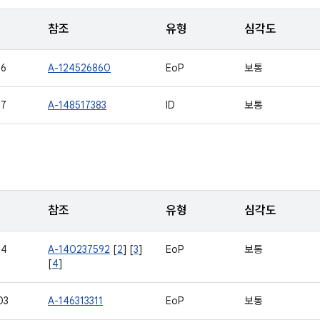
참조
유형
심각도
66
A-124526860
EoP
보통
87
A-148517383
ID
보통
참조
유형
심각도
24
A-140237592
[
2
] [
3
]
EoP
보통
[
4
]
03
A-146313311
EoP
보통