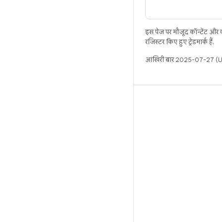
इस पेज पर मौजूद कॉन्टेंट और
रजिस्टर किए हुए ट्रेडमार्क हैं.
आखिरी बार 2025-07-27 (UT
बिल्ड
Android डेटा संग्रह स्थान
इस्तेमाल संबंधी ज़रूरी बातें
डाउनलोड करने का तरीका
बाइनरी की झलक देखें
फ़ैक्ट्री इमेज
ड्राइवर बाइनरी
GitHub