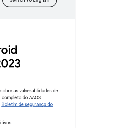
roid
2023
obre as vulnerabilidades de
ão completa do AAOS
o
Boletim de segurança do
tivos.