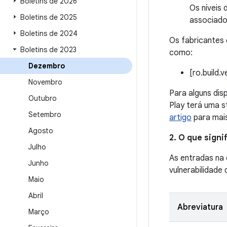
Boletins de 2026
Os níveis
Boletins de 2025
associado
Boletins de 2024
Os fabricantes 
Boletins de 2023
como:
Dezembro
[ro.build.
Novembro
Para alguns dis
Outubro
Play terá uma s
Setembro
artigo
para mais
Agosto
2. O que sign
Julho
As entradas na
Junho
vulnerabilidade
Maio
Abril
Abreviatura
Março