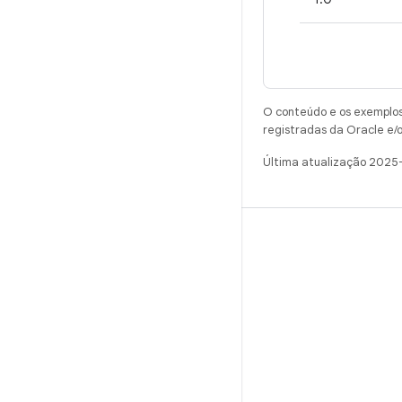
O conteúdo e os exemplos 
registradas da Oracle e/o
Última atualização 2025
CRIAR
Repositório do Android
Requisitos
Como fazer o download
Visualizar códigos binários
Imagens de fábrica