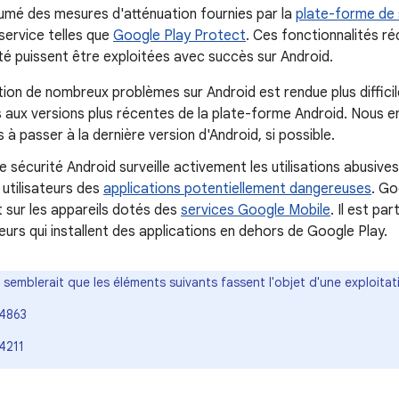
ésumé des mesures d'atténuation fournies par la
plate-forme de 
service telles que
Google Play Protect
. Ces fonctionnalités ré
ité puissent être exploitées avec succès sur Android.
tion de nombreux problèmes sur Android est rendue plus difficil
 aux versions plus récentes de la plate-forme Android. Nous 
s à passer à la dernière version d'Android, si possible.
e sécurité Android surveille activement les utilisations abusive
s utilisateurs des
applications potentiellement dangereuses
. Go
 sur les appareils dotés des
services Google Mobile
. Il est pa
ateurs qui installent des applications en dehors de Google Play.
Il semblerait que les éléments suivants fassent l'objet d'une exploitati
4863
4211