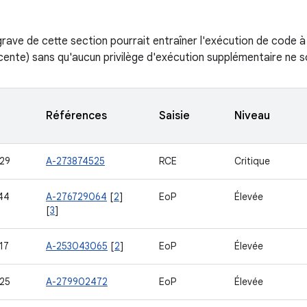
s grave de cette section pourrait entraîner l'exécution de code 
cente) sans qu'aucun privilège d'exécution supplémentaire ne s
Références
Saisie
Niveau
29
A-273874525
RCE
Critique
44
A-276729064
[
2
]
EoP
Élevée
[
3
]
17
A-253043065
[
2
]
EoP
Élevée
25
A-279902472
EoP
Élevée