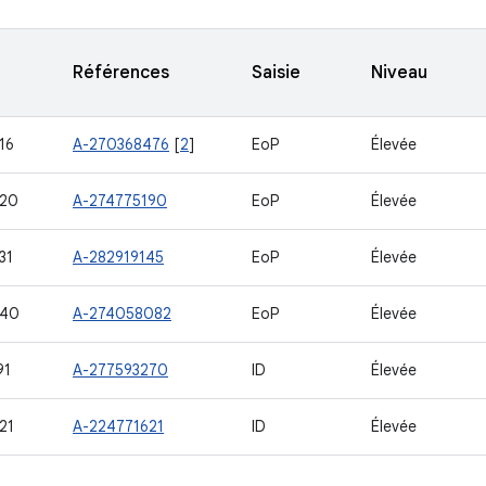
Références
Saisie
Niveau
16
A-270368476
[
2
]
EoP
Élevée
120
A-274775190
EoP
Élevée
31
A-282919145
EoP
Élevée
140
A-274058082
EoP
Élevée
91
A-277593270
ID
Élevée
21
A-224771621
ID
Élevée