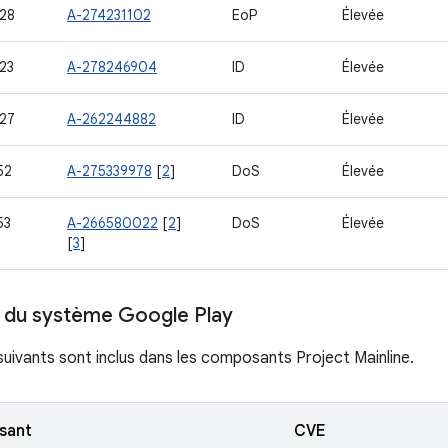
28
A-274231102
EoP
Élevée
23
A-278246904
ID
Élevée
27
A-262244882
ID
Élevée
52
A-275339978
[
2
]
DoS
Élevée
53
A-266580022
[
2
]
DoS
Élevée
[
3
]
r du système Google Play
uivants sont inclus dans les composants Project Mainline.
sant
CVE