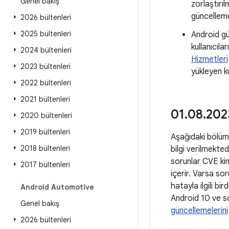
Genel bakış
zorlaştırı
güncelleme
2026 bültenleri
2025 bültenleri
Android gü
kullanıcılar
2024 bültenleri
Hizmetleri
2023 bültenleri
yükleyen ku
2022 bültenleri
2021 bültenleri
01
.
08
.
2023
2020 bültenleri
2019 bültenleri
Aşağıdaki bölüml
2018 bültenleri
bilgi verilmekted
sorunlar CVE kimli
2017 bültenleri
içerir. Varsa sor
hatayla ilgili bi
Android Automotive
Android 10 ve so
Genel bakış
güncellemelerini
2026 bültenleri