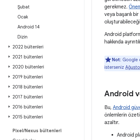
gerekmez.
Önem
Şubat
veya başarılı bi
Ocak
oluşturabileceği 
Android 14
Android platform
Dizin
hakkında ayrıntılı
2022 bültenleri
2021 bültenleri
Not
: Google 
2020 bültenleri
isterseniz
Ağusto
2019 bültenleri
2018 bültenleri
Android v
2017 bültenleri
2016 bültenleri
Bu,
Android güve
önlemlerin özetid
2015 bültenleri
azaltır.
Pixel
/
Nexus bültenleri
Android pl