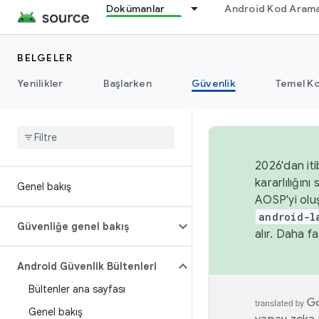
Dokümanlar
Android Kod Arama
BELGELER
Yenilikler
Başlarken
Güvenlik
Temel Ko
2026'dan iti
kararlılığı
Genel bakış
AOSP'yi olu
android-l
Güvenliğe genel bakış
alır. Daha fa
Android Güvenlik Bültenleri
Bültenler ana sayfası
Genel bakış