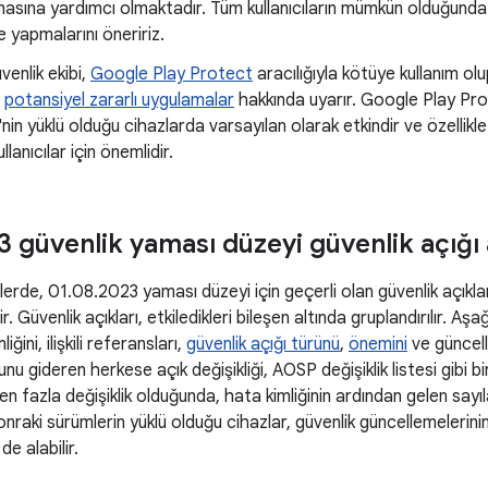
lmasına yardımcı olmaktadır. Tüm kullanıcıların mümkün olduğund
 yapmalarını öneririz.
venlik ekibi,
Google Play Protect
aracılığıyla kötüye kullanım olu
ı
potansiyel zararlı uygulamalar
hakkında uyarır. Google Play Pr
'nin yüklü olduğu cihazlarda varsayılan olarak etkindir ve özelli
llanıcılar için önemlidir.
 güvenlik yaması düzeyi güvenlik açığı a
erde, 01.08.2023 yaması düzeyi için geçerli olan güvenlik açıkların
ir. Güvenlik açıkları, etkiledikleri bileşen altında gruplandırılır. A
ğini, ilişkili referansları,
güvenlik açığı türünü
,
önemini
ve güncell
unu gideren herkese açık değişikliği, AOSP değişiklik listesi gibi bi
rden fazla değişiklik olduğunda, hata kimliğinin ardından gelen sayı
nraki sürümlerin yüklü olduğu cihazlar, güvenlik güncellemelerinin
de alabilir.