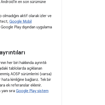
a Android'in en son sürümüne
p olmadığını aktif olarak izler ve
otect,
Google Mobil
kle Google Play dışından uygulama
yrıntıları
ın her biri hakkında ayrıntılı
şağıdaki tablolarda açıklanan
enmiş AOSP sürümlerini (varsa)
r hata kimliğine bağlarız. Tek bir
lara ek referanslar eklenir.
 yanı sıra
Google Play sistem