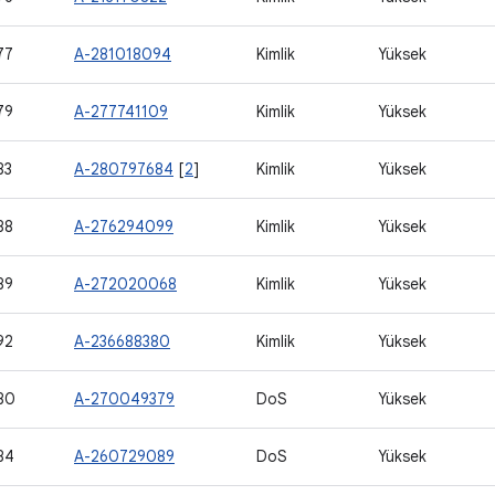
77
A-281018094
Kimlik
Yüksek
79
A-277741109
Kimlik
Yüksek
83
A-280797684
[
2
]
Kimlik
Yüksek
88
A-276294099
Kimlik
Yüksek
89
A-272020068
Kimlik
Yüksek
92
A-236688380
Kimlik
Yüksek
80
A-270049379
DoS
Yüksek
84
A-260729089
DoS
Yüksek