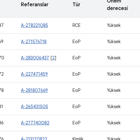
Önem
Referanslar
Tür
derecesi
87
A-278221085
RCE
Yüksek
69
A-271576718
EoP
Yüksek
70
A-283006437
[
2
]
EoP
Yüksek
72
A-227471459
EoP
Yüksek
78
A-281807669
EoP
Yüksek
81
A-265431505
EoP
Yüksek
86
A-277740082
EoP
Yüksek
76
A-213170822
Kimlik
Yüksek