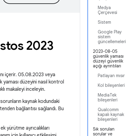
Medya
Çerçevesi
Sistem
Google Play
sistem
ustos 2023
güncellemeleri
2023-08-05
güvenlik yaması
düzeyi güvenlik
açığı ayrıntıları
rını içerir. 05.08.2023 veya
Patlayan mısır
ik yaması düzeyini nasıl kontrol
Kol bileşenleri
klı makaleyi inceleyin.
MediaTek
bileşenleri
u sorunların kaynak kodundaki
tenden bağlantısı sağlandı. Bu
Qualcomm
kapalı kaynak
bileşenleri
 ek yürütme ayrıcalıkları
Sık sorulan
sorular ve
nım için kullanıcı etkileşimi