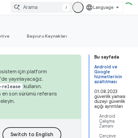
/
tive
Başvuru Kaynakları
Bu sayfada
Android ve
osistem için platform
Google
hizmetlerinin
'de yayınlayacağız.
azaltılması
-release
kullanın.
01.08.2023
n en son sürümü referans
güvenlik yaması
eleyin.
düzeyi güvenlik
açığı ayrıntıları
Android
Çalışma
Zamanı
Çerçeve