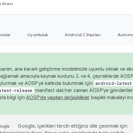
 Aracı
nular
Uyumluluk
Android Cihazları
Automo
baren, ana kararlı geliştirme modelimizle uyumlu olmak ve ek
nı sağlamak amacıyla kaynak kodunu 2. ve 4. çeyreklerde AOSP
şturmak ve AOSP'ye katkıda bulunmak için
android-latest
atest-release
manifest dalı her zaman AOSP'ye gönderile
zla bilgi için
AOSP'de yapılan değişiklikler
başlıklı makaleyi inc
Google, içerikleri tercih ettiğiniz dile çevirmek için