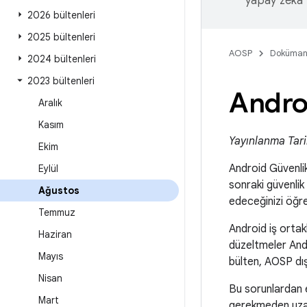
yapay zeka t
2026 bültenleri
2025 bültenleri
AOSP
Doküman
2024 bültenleri
2023 bültenleri
Androi
Aralık
Kasım
Yayınlanma Tari
Ekim
Android Güvenlik 
Eylül
sonraki güvenlik
Ağustos
edeceğinizi öğr
Temmuz
Android iş ortak
Haziran
düzeltmeler And
Mayıs
bülten, AOSP dı
Nisan
Bu sorunlardan en
Mart
gerekmeden uzakta