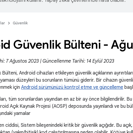
eknolojisini kullanır. Yapay zeka çevirilerinde hata olabilir.
lar
Güvenlik
d Güvenlik Bülteni - Ağ
hi: 7 Ağustos 2023 | Güncellenme Tarihi: 14 Eylül 2023
Bülteni, Android cihazları etkileyen güvenlik açıklarının ayrıntıla
 yaması düzeyleri bu sorunların tümünü giderir. Bir cihazın güvenl
enmek için
Android sürümünüzü kontrol etme ve güncelleme
başlı
ları, tüm sorunlardan yayından en az bir ay önce bilgilendirilir. B
roid Açık Kaynak Projesi (AOSP) deposunda yayınlandı ve bu bül
şındaki yamalar
 ciddisi, Sistem bileşenindeki kritik bir güvenlik açığıdır. Bu açık,
n (yakın/bitişik) kod çalıştırılmasına neden olabilir. Kötüye kulla