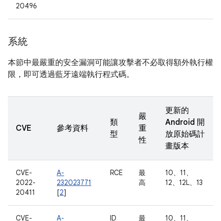
20496
系統
本節中最嚴重的安全漏洞可能讓攻擊者不必取得額外執行權
限，即可透過藍牙遠端執行程式碼。
更新的
嚴
類
Android 開
CVE
參考資料
重
型
放原始碼計
性
畫版本
CVE-
A-
RCE
最
10、11、
2022-
232023771
高
12、12L、13
20411
[
2
]
CVE-
A-
ID
最
10、11、