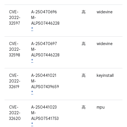
CVE-
A-250470696
高
widevine
2022-
M-
32597
ALPS07446228
*
CVE-
A-250470697
高
widevine
2022-
M-
32598
ALPS07446228
*
CVE-
A-250441021
高
keyinstall
2022-
M-
32619
ALPS07439659
*
CVE-
A-250441023
高
mpu
2022-
M-
32620
ALPS07541753
*