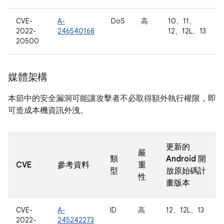
CVE-
A-
DoS
高
10、11、
2022-
246540168
12、12L、13
20500
媒體架構
本節中的安全漏洞可能讓攻擊者不必取得額外執行權限，即
可造成本機資訊外洩。
更新的
嚴
類
Android 開
CVE
參考資料
重
型
放原始碼計
性
畫版本
CVE-
A-
ID
高
12、12L、13
2022-
245242273