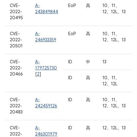
CVE-
A-
EoP
高
10、11、
2022-
243849844
12、12L、13
20495
CVE-
A-
EoP
高
10、11、
2022-
246933359
12、12L、13
20501
CVE-
A-
ID
中
13
2022-
179725730
20466
[
2
]
ID
高
10、11、
12、12L
CVE-
A-
ID
高
10、11、
2022-
242459126
12、12L、13
20483
CVE-
A-
ID
高
12、12L、13
2022-
246301979