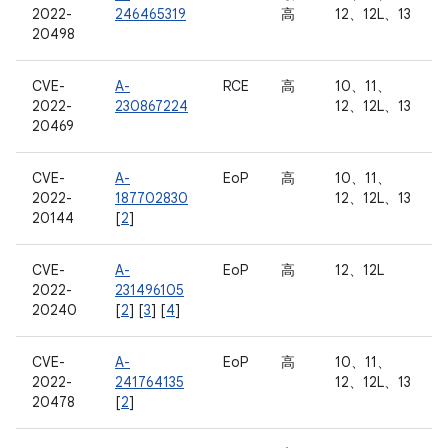
2022-
246465319
高
12、12L、13
20498
CVE-
A-
RCE
高
10、11、
2022-
230867224
12、12L、13
20469
CVE-
A-
EoP
高
10、11、
2022-
187702830
12、12L、13
20144
[
2
]
CVE-
A-
EoP
高
12、12L
2022-
231496105
20240
[
2
] [
3
] [
4
]
CVE-
A-
EoP
高
10、11、
2022-
241764135
12、12L、13
20478
[
2
]