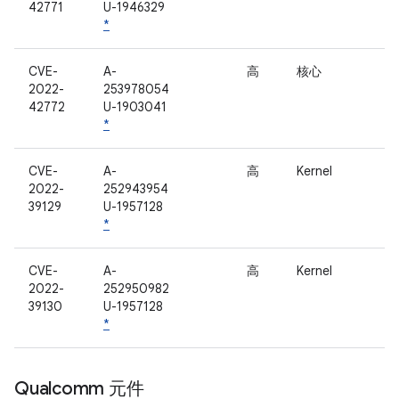
42771
U-1946329
*
CVE-
A-
高
核心
2022-
253978054
42772
U-1903041
*
CVE-
A-
高
Kernel
2022-
252943954
39129
U-1957128
*
CVE-
A-
高
Kernel
2022-
252950982
39130
U-1957128
*
Qualcomm 元件