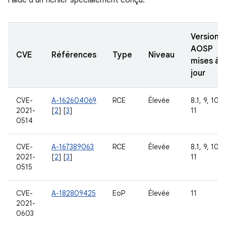
l'aide d'un fichier spécialement conçu.
Versions
AOSP
CVE
Références
Type
Niveau
mises à
jour
CVE-
A-162604069
RCE
Élevée
8.1, 9, 10,
2021-
[
2
] [
3
]
11
0514
CVE-
A-167389063
RCE
Élevée
8.1, 9, 10,
2021-
[
2
] [
3
]
11
0515
CVE-
A-182809425
EoP
Élevée
11
2021-
0603