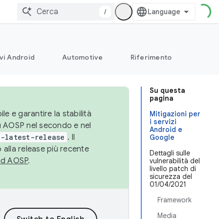
/
vi Android
Automotive
Riferimento
Su questa
pagina
le e garantire la stabilità
Mitigazioni per
i servizi
su AOSP nel secondo e nel
Android e
-latest-release
. Il
Google
 alla release più recente
Dettagli sulle
ad AOSP
.
vulnerabilità del
livello patch di
sicurezza del
01/04/2021
Framework
Media