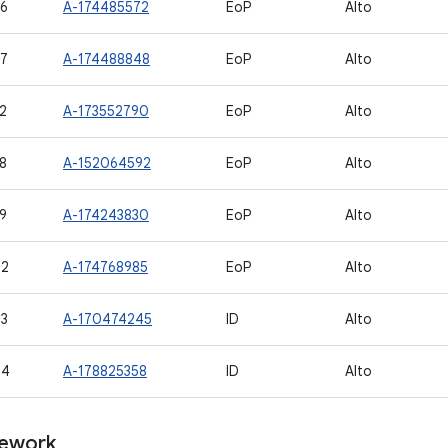
6
A-174485572
EoP
Alto
7
A-174488848
EoP
Alto
2
A-173552790
EoP
Alto
8
A-152064592
EoP
Alto
9
A-174243830
EoP
Alto
42
A-174768985
EoP
Alto
3
A-170474245
ID
Alto
44
A-178825358
ID
Alto
ework