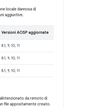
one locale dannosa di
ni aggiuntive.
Versioni AOSP aggiornate
8.1, 9, 10, 11
8.1, 9, 10, 11
8.1, 9, 10, 11
malintenzionato da remoto di
 un file appositamente creato.