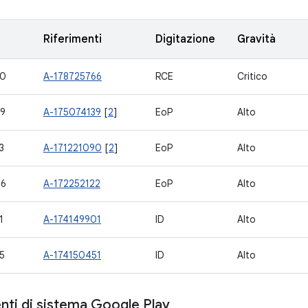
Riferimenti
Digitazione
Gravità
30
A-178725766
RCE
Critico
9
A-175074139
[
2
]
EoP
Alto
3
A-171221090
[
2
]
EoP
Alto
46
A-172252122
EoP
Alto
1
A-174149901
ID
Alto
5
A-174150451
ID
Alto
ti di sistema Google Play