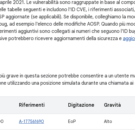
 aprile 2021. Le vulnerabilità sono raggruppate in base al comp
lle tabelle seguenti e includono l'ID CVE, i riferimenti associati,
SP aggiornate (se applicabili). Se disponibile, colleghiamo la mod
 bug, ad esempio l'elenco delle modifiche AOSP. Quando più modi
iferimenti aggiuntivi sono collegati ai numeri che seguono l'ID bu
sive potrebbero ricevere aggiornamenti della sicurezza e
aggio
 più grave in questa sezione potrebbe consentire a un utente mal
ione utilizzando una posizione simulata durante una chiamata ai
Riferimenti
Digitazione
Gravità
00
A-177561690
EoP
Alto