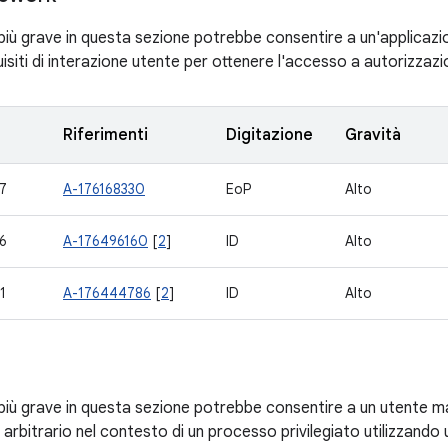
 più grave in questa sezione potrebbe consentire a un'applicazi
isiti di interazione utente per ottenere l'accesso a autorizzazio
Riferimenti
Digitazione
Gravità
7
A-176168330
EoP
Alto
6
A-176496160
[
2
]
ID
Alto
1
A-176444786
[
2
]
ID
Alto
à più grave in questa sezione potrebbe consentire a un utente 
arbitrario nel contesto di un processo privilegiato utilizzando