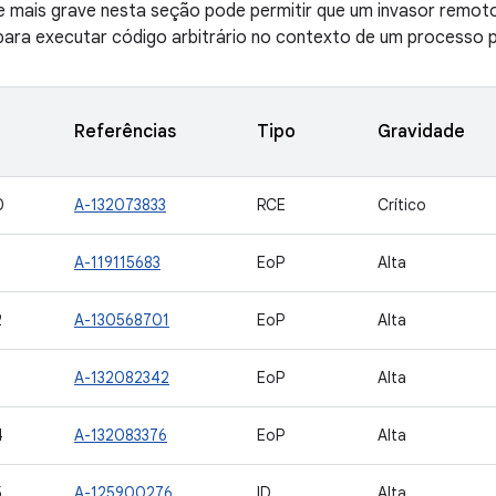
de mais grave nesta seção pode permitir que um invasor remot
ara executar código arbitrário no contexto de um processo pr
Referências
Tipo
Gravidade
0
A-132073833
RCE
Crítico
A-119115683
EoP
Alta
2
A-130568701
EoP
Alta
3
A-132082342
EoP
Alta
4
A-132083376
EoP
Alta
5
A-125900276
ID
Alta