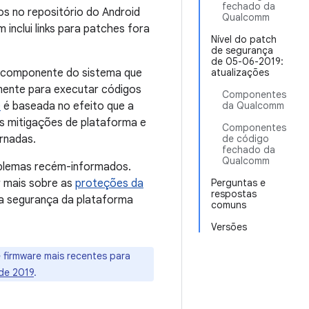
fechado da
s no repositório do Android
Qualcomm
inclui links para patches fora
Nível do patch
de segurança
de 05-06-2019:
no componente do sistema que
atualizações
mente para executar códigos
Componentes
e
é baseada no efeito que a
da Qualcomm
as mitigações de plataforma e
Componentes
rnadas.
de código
fechado da
Qualcomm
oblemas recém-informados.
 mais sobre as
proteções da
Perguntas e
respostas
a segurança da plataforma
comuns
Versões
e firmware mais recentes para
 de 2019
.