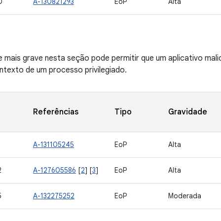
0
A-130821293
EoP
Alta
de mais grave nesta seção pode permitir que um aplicativo mal
ontexto de um processo privilegiado.
Referências
Tipo
Gravidade
1
A-131105245
EoP
Alta
2
A-127605586
[
2
] [
3
]
EoP
Alta
5
A-132275252
EoP
Moderada