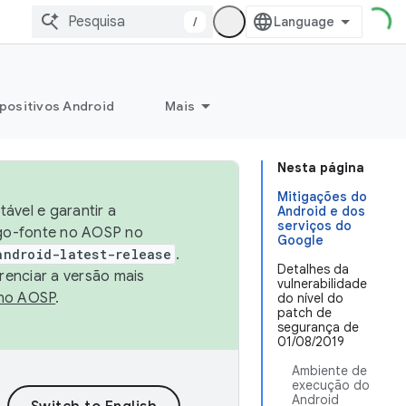
/
positivos Android
Mais
Nesta página
Mitigações do
ável e garantir a
Android e dos
serviços do
igo-fonte no AOSP no
Google
android-latest-release
.
Detalhes da
renciar a versão mais
vulnerabilidade
no AOSP
.
do nível do
patch de
segurança de
01/08/2019
Ambiente de
execução do
Android