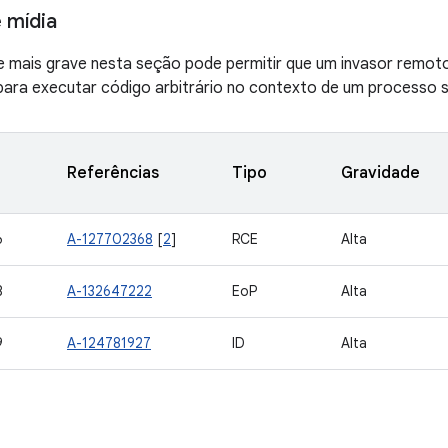
 mídia
de mais grave nesta seção pode permitir que um invasor remot
ara executar código arbitrário no contexto de um processo se
Referências
Tipo
Gravidade
6
A-127702368
[
2
]
RCE
Alta
8
A-132647222
EoP
Alta
9
A-124781927
ID
Alta