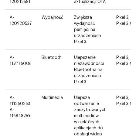
120212581
aktualizacji OTA
A-
Wydajność
Zwiększa
Pixel 3,
120920537
wydajność
Pixel 3 XL
pamięci na
urządzeniach
Pixel 3.
A-
Bluetooth
Ulepszenie
Pixel 3,
119776006
niezawodności
Pixel 3 XL
Bluetootha na
urządzeniach
Pixel 3
A-
Multimedia
Ulepsza
Pixel 3,
111260263
odtwarzanie
Pixel 3 XL
A-
zaszyfrowanych
116848259
multimediów
w niektórych
aplikacjach do
obsługi wideo