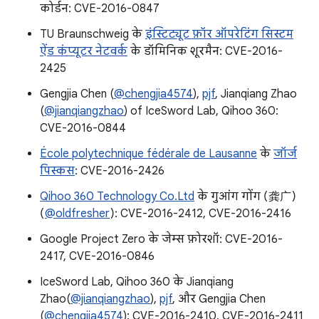
कोर्डन: CVE-2016-0847
TU Braunschweig के
इंस्टिट्यूट फ़ॉर ऑपरेटिंग सिस्टम
ऐंड कंप्यूटर नेटवर्क
के डॉमिनिक शूरमैन: CVE-2016-
2425
Gengjia Chen (
@chengjia4574
),
pjf
, Jianqiang Zhao
(
@jianqiangzhao
) of IceSword Lab, Qihoo 360:
CVE-2016-0844
École polytechnique fédérale de Lausanne
के
जॉर्ज
पिस्कस
: CVE-2016-2426
Qihoo 360 Technology Co.Ltd
के गुआंग गोंग (龚广)
(
@oldfresher
): CVE-2016-2412, CVE-2016-2416
Google Project Zero के जेम्स फ़ोरशॉ: CVE-2016-
2417, CVE-2016-0846
IceSword Lab, Qihoo 360 के Jianqiang
Zhao(
@jianqiangzhao
),
pjf
, और Gengjia Chen
(
@chengjia4574
): CVE-2016-2410, CVE-2016-2411