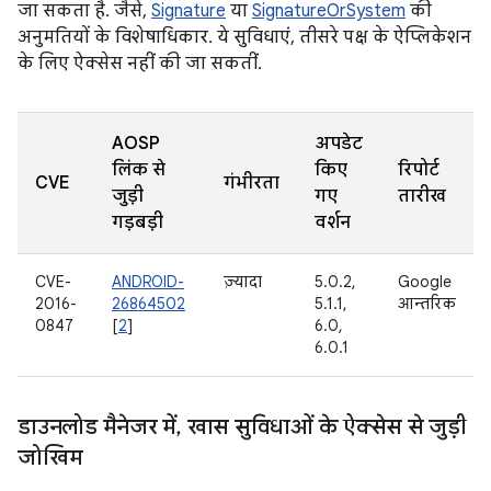
जा सकता है. जैसे,
Signature
या
SignatureOrSystem
की
अनुमतियों के विशेषाधिकार. ये सुविधाएं, तीसरे पक्ष के ऐप्लिकेशन
के लिए ऐक्सेस नहीं की जा सकतीं.
AOSP
अपडेट
लिंक से
किए
रिपोर्ट
CVE
गंभीरता
जुड़ी
गए
तारीख
गड़बड़ी
वर्शन
CVE-
ANDROID-
ज़्यादा
5.0.2,
Google
2016-
26864502
5.1.1,
आन्तरिक
0847
[
2
]
6.0,
6.0.1
डाउनलोड मैनेजर में
,
खास सुविधाओं के ऐक्सेस से जुड़ी
जोखिम