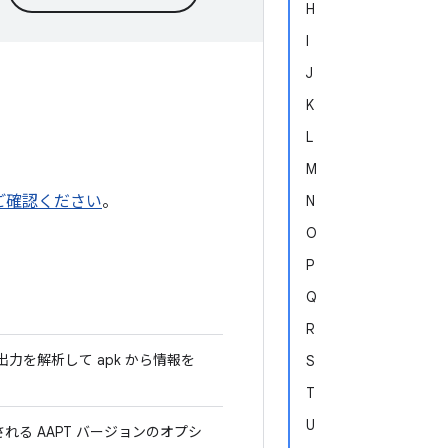
H
I
J
K
L
M
をご確認ください
。
N
O
P
Q
R
g」の出力を解析して apk から情報を
S
T
U
される AAPT バージョンのオプシ