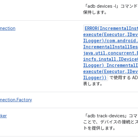
「adb devices -l」
保持します。
ERROR(
Incremental
Ins
nection
execute(
Executor
,
IDev
ILogger)
/
com
.
android
Incremental
Install
Ses
java
.
util
.
concurrent
.
incfs
.
install
.
IDevice
ILogger) Incremental
execute(
Executor
,
IDev
ILogger))
で使用する A
表します。
ection.Factory
ker
「adb track-devic
ことで、デバイスの接続と
トを提供します。