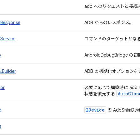
adb へのリクエストと接
bResponse
ADB からのレスポンス。
Service
コマンドのターゲットとなる
s
AndroidDebugBridge
.Builder
ADB の初期化オプション
or
必要に応じて構築時に adb r
Auto
Clos
状態を復元する
IDevice
e
の AdbShimD
s