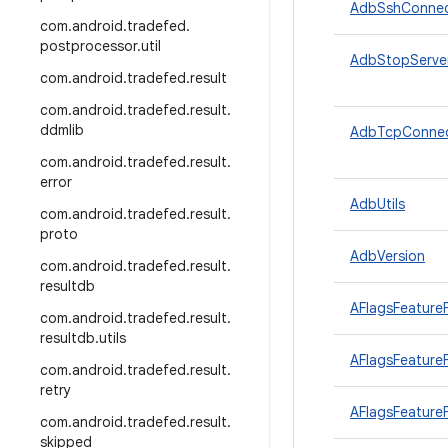
AdbSshConnec
com
.
android
.
tradefed
.
postprocessor
.
util
AdbStopServer
com
.
android
.
tradefed
.
result
com
.
android
.
tradefed
.
result
.
ddmlib
AdbTcpConnec
com
.
android
.
tradefed
.
result
.
error
AdbUtils
com
.
android
.
tradefed
.
result
.
proto
AdbVersion
com
.
android
.
tradefed
.
result
.
resultdb
AFlagsFeature
com
.
android
.
tradefed
.
result
.
resultdb
.
utils
AFlagsFeatureF
com
.
android
.
tradefed
.
result
.
retry
AFlagsFeatureF
com
.
android
.
tradefed
.
result
.
skipped