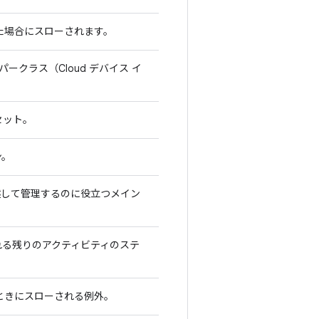
った場合にスローされます。
パークラス（Cloud デバイス イ
。
セット。
ン。
述して管理するのに役立つメイン
れる残りのアクティビティのステ
たときにスローされる例外。