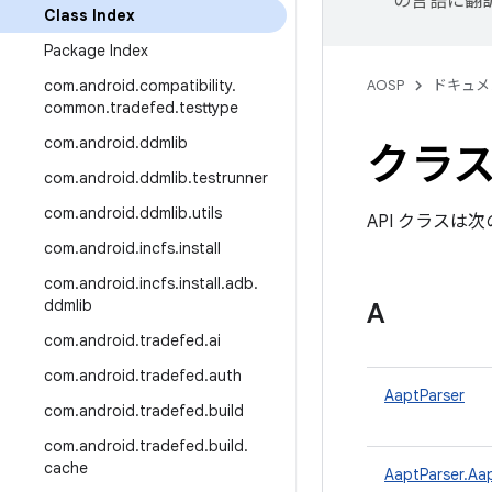
の言語に翻
Class Index
Package Index
com
.
android
.
compatibility
.
AOSP
ドキュメ
common
.
tradefed
.
testtype
com
.
android
.
ddmlib
クラス 
com
.
android
.
ddmlib
.
testrunner
com
.
android
.
ddmlib
.
utils
API クラスは
com
.
android
.
incfs
.
install
com
.
android
.
incfs
.
install
.
adb
.
ddmlib
A
com
.
android
.
tradefed
.
ai
com
.
android
.
tradefed
.
auth
AaptParser
com
.
android
.
tradefed
.
build
com
.
android
.
tradefed
.
build
.
cache
AaptParser.Aa