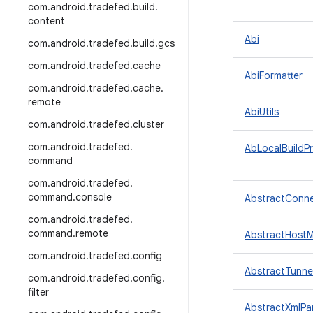
com
.
android
.
tradefed
.
build
.
content
Abi
com
.
android
.
tradefed
.
build
.
gcs
com
.
android
.
tradefed
.
cache
AbiFormatter
com
.
android
.
tradefed
.
cache
.
remote
AbiUtils
com
.
android
.
tradefed
.
cluster
com
.
android
.
tradefed
.
AbLocalBuildPr
command
com
.
android
.
tradefed
.
command
.
console
AbstractConne
com
.
android
.
tradefed
.
command
.
remote
AbstractHostM
com
.
android
.
tradefed
.
config
AbstractTunne
com
.
android
.
tradefed
.
config
.
filter
AbstractXmlPa