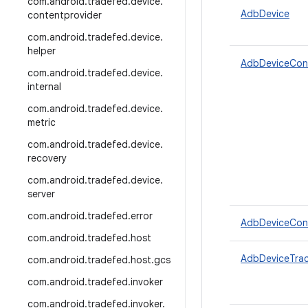
com
.
android
.
tradefed
.
device
.
AdbDevice
contentprovider
com
.
android
.
tradefed
.
device
.
helper
AdbDeviceCon
com
.
android
.
tradefed
.
device
.
internal
com
.
android
.
tradefed
.
device
.
metric
com
.
android
.
tradefed
.
device
.
recovery
com
.
android
.
tradefed
.
device
.
server
com
.
android
.
tradefed
.
error
AdbDeviceConn
com
.
android
.
tradefed
.
host
AdbDeviceTrac
com
.
android
.
tradefed
.
host
.
gcs
com
.
android
.
tradefed
.
invoker
com
.
android
.
tradefed
.
invoker
.