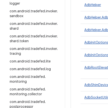
logger
AdbHelper
com
.
android
.
tradefed
.
invoker
.
sandbox
AdbHelper.Ad
com
.
android
.
tradefed
.
invoker
.
shard
AdbHelper.Adb
com
.
android
.
tradefed
.
invoker
.
shard
.
token
AdbInitOption
com
.
android
.
tradefed
.
invoker
.
tracing
AdbInitOptions
com
.
android
.
tradefed
.
lite
AdbRootElevat
com
.
android
.
tradefed
.
log
com
.
android
.
tradefed
.
monitoring
AdbShimDevic
com
.
android
.
tradefed
.
monitoring
.
collector
AdbSocketUtil
com
.
android
.
tradefed
.
postprocessor