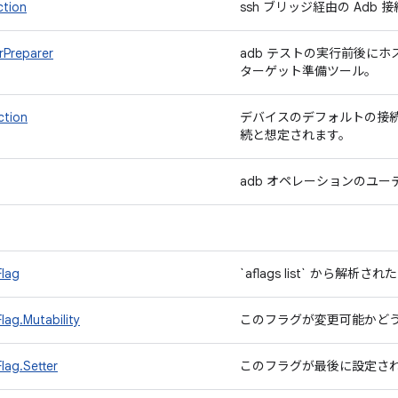
tion
ssh ブリッジ経由の Adb 
Preparer
adb テストの実行前後にホ
ターゲット準備ツール。
tion
デバイスのデフォルトの接続
続と想定されます。
adb オペレーションのユー
Flag
`aflags list` から解
lag.Mutability
このフラグが変更可能かど
lag.Setter
このフラグが最後に設定さ