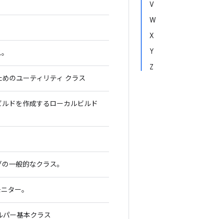
V
W
X
Y
ス。
Z
るためのユーティリティ クラス
カルビルドを作成するローカルビルド
グの一般的なクラス。
 モニター。
ヘルパー基本クラス