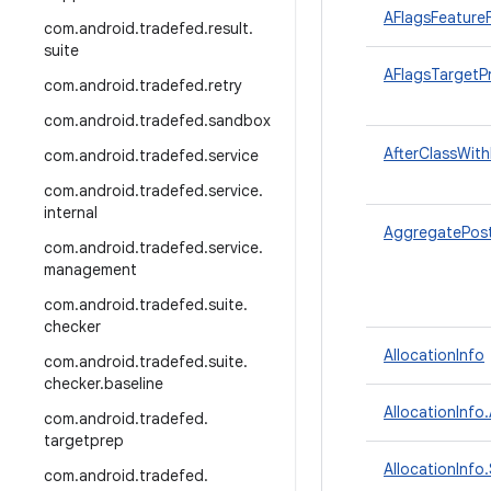
AFlagsFeatureF
com
.
android
.
tradefed
.
result
.
suite
AFlagsTargetP
com
.
android
.
tradefed
.
retry
com
.
android
.
tradefed
.
sandbox
AfterClassWith
com
.
android
.
tradefed
.
service
com
.
android
.
tradefed
.
service
.
internal
AggregatePos
com
.
android
.
tradefed
.
service
.
management
com
.
android
.
tradefed
.
suite
.
checker
AllocationInfo
com
.
android
.
tradefed
.
suite
.
checker
.
baseline
AllocationInfo
com
.
android
.
tradefed
.
targetprep
AllocationInf
com
.
android
.
tradefed
.