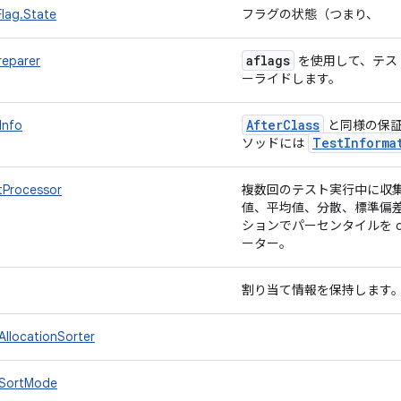
lag.State
フラグの状態（つまり、
aflags
reparer
を使用して、テス
ーライドします。
After
Class
Info
と同様の保証
Test
Informa
ソッドには
tProcessor
複数回のテスト実行中に収
値、平均値、分散、標準偏
ションでパーセンタイルを d
ーター。
割り当て情報を保持します
.AllocationSorter
o.SortMode