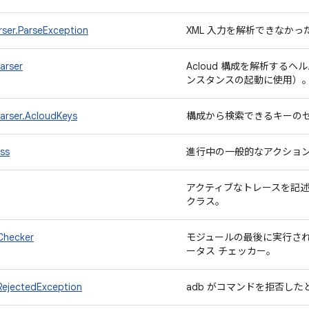
rser.ParseException
XML 入力を解析できなか
arser
Acloud 構成を解析するヘル
ンスタンスの起動に使用）
arser.AcloudKeys
構成から検索できるキーの
ss
進行中の一般的なアクショ
アクティブなトレースを記
クラス。
Checker
モジュールの最後に実行さ
ータス チェッカー。
jectedException
adb がコマンドを拒否し