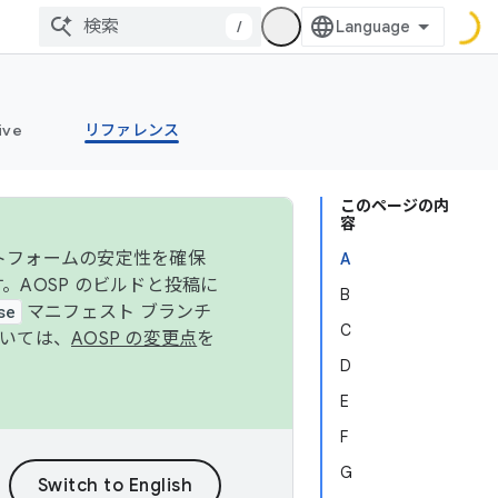
/
ive
リファレンス
このページの内
容
ットフォームの安定性を確保
A
す。AOSP のビルドと投稿に
B
se
マニフェスト ブランチ
C
ついては、
AOSP の変更点
を
D
E
F
G