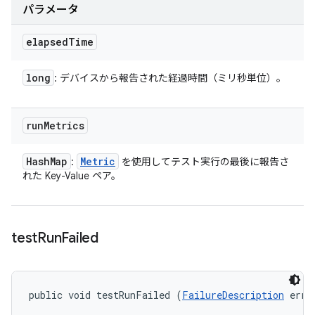
パラメータ
elapsed
Time
long
: デバイスから報告された経過時間（ミリ秒単位）。
run
Metrics
Hash
Map
Metric
:
を使用してテスト実行の最後に報告さ
れた Key-Value ペア。
test
Run
Failed
public void testRunFailed (
FailureDescription
 erro