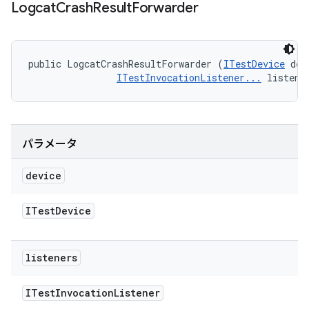
Logcat
Crash
Result
Forwarder
public LogcatCrashResultForwarder (
ITestDevice
 dev
ITestInvocationListener...
 listene
パラメータ
device
ITest
Device
listeners
ITest
Invocation
Listener