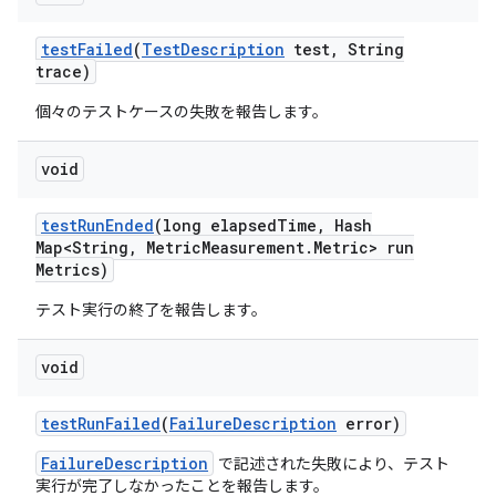
test
Failed
(
Test
Description
test
,
String
trace)
個々のテストケースの失敗を報告します。
void
test
Run
Ended
(long elapsed
Time
,
Hash
Map<String
,
Metric
Measurement
.
Metric> run
Metrics)
テスト実行の終了を報告します。
void
test
Run
Failed
(
Failure
Description
error)
FailureDescription
で記述された失敗により、テスト
実行が完了しなかったことを報告します。