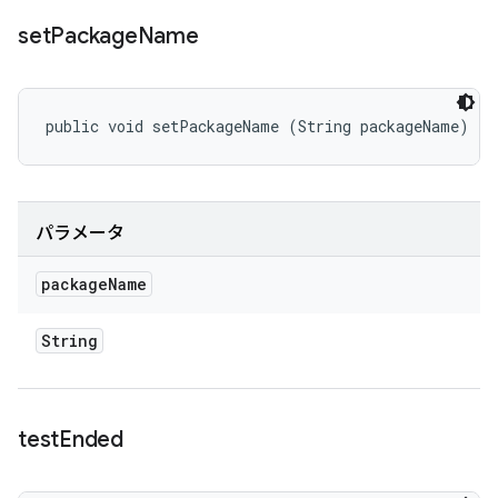
set
Package
Name
public void setPackageName (String packageName)
パラメータ
package
Name
String
test
Ended