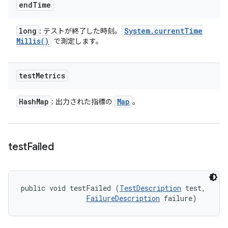
end
Time
long
System
.
current
Time
: テストが終了した時刻。
Millis(
)
で測定します。
test
Metrics
Hash
Map
Map
: 出力された指標の
。
test
Failed
public void testFailed (
TestDescription
 test, 

FailureDescription
 failure)