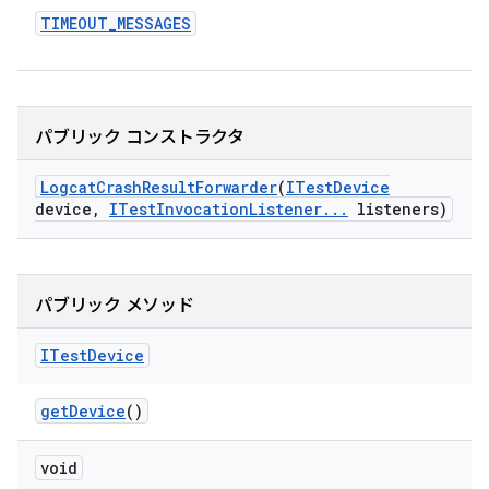
TIMEOUT
_
MESSAGES
パブリック コンストラクタ
Logcat
Crash
Result
Forwarder
(
ITest
Device
device
,
ITest
Invocation
Listener
.
.
.
listeners)
パブリック メソッド
ITest
Device
get
Device
()
void