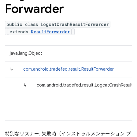
Forwarder
public class LogcatCrashResultForwarder
extends
ResultForwarder
java.lang.Object
↳
com.android.tradefed.result.ResultForwarder
↳
com.android.tradefed.result.LogcatCrashResultF
特別なリスナー: 失敗時（インストゥルメンテーション プ