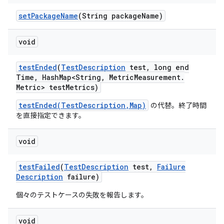
set
Package
Name
(String package
Name)
void
test
Ended
(
Test
Description
test
,
long end
Time
,
Hash
Map<String
,
Metric
Measurement
.
Metric> test
Metrics)
testEnded(TestDescription,Map)
の代替。終了時間
を直接指定できます。
void
test
Failed
(
Test
Description
test
,
Failure
Description
failure)
個々のテストケースの失敗を報告します。
void