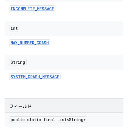
INCOMPLETE
_
MESSAGE
int
MAX
_
NUMBER
_
CRASH
String
SYSTEM
_
CRASH
_
MESSAGE
フィールド
public static final List<String>