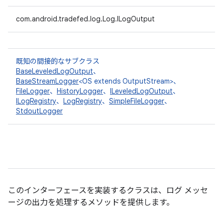
com.android.tradefed.log.Log.ILogOutput
既知の間接的なサブクラス
BaseLeveledLogOutput
、
BaseStreamLogger
<OS extends OutputStream>、
FileLogger
、
HistoryLogger
、
ILeveledLogOutput
、
ILogRegistry
、
LogRegistry
、
SimpleFileLogger
、
StdoutLogger
このインターフェースを実装するクラスは、ログ メッセ
ージの出力を処理するメソッドを提供します。