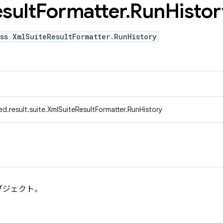
sult
Formatter
.
Run
Histor
ss XmlSuiteResultFormatter.RunHistory
d.result.suite.XmlSuiteResultFormatter.RunHistory
オブジェクト。