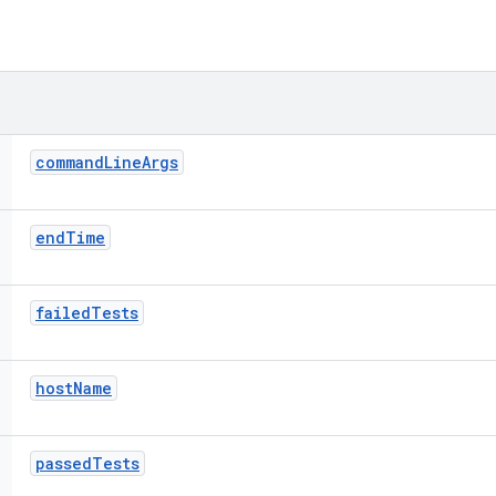
command
Line
Args
end
Time
failed
Tests
host
Name
passed
Tests