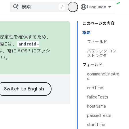
/
このページの内容
概要
の安定性を確保するため、
フィールド
投稿には、
android-
、常に AOSP にプッシ
パブリック コン
ストラクタ
さい。
フィールド
commandLineArg
s
endTime
failedTests
hostName
passedTests
startTime