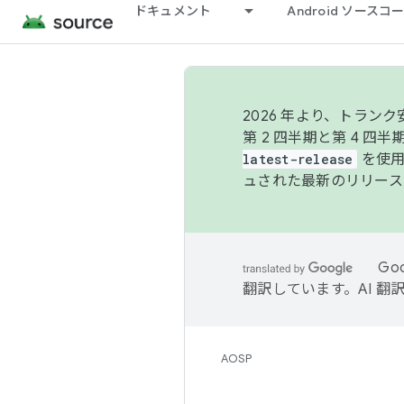
ドキュメント
Android ソース
2026 年より、トラ
第 2 四半期と第 4 四
latest-release
を使用
ュされた最新のリリース
Go
翻訳しています。AI 
AOSP