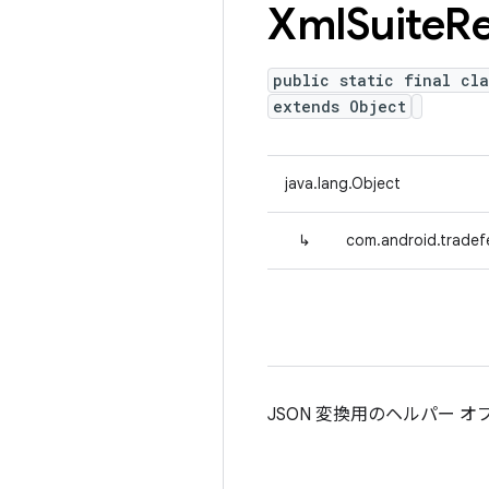
Xml
Suite
Re
public static final cla
extends Object
java.lang.Object
↳
com.android.tradefe
JSON 変換用のヘルパー 