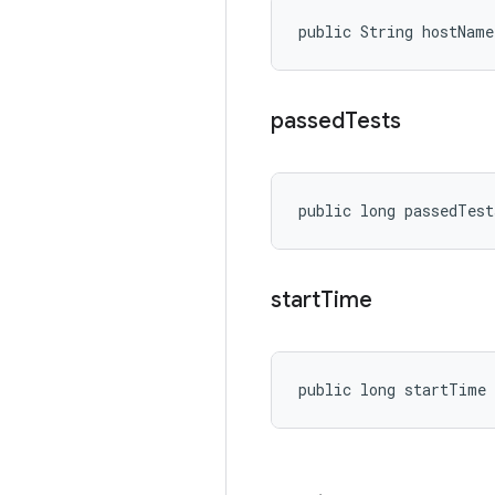
public String hostName
passed
Tests
public long passedTest
start
Time
public long startTime