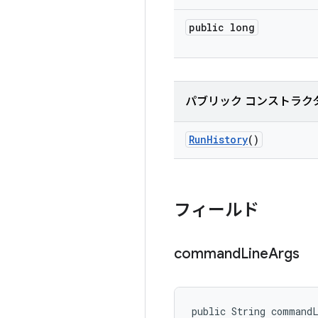
public long
パブリック コンストラク
Run
History
()
フィールド
command
Line
Args
public String command