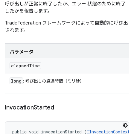
呼び出しが正常に終了したか、エラー 状態のために終了
したかを報告します。
TradeFederation フレームワークによって自動的に呼び出
されます。
パラメータ
elapsed
Time
long
: 呼び出しの経過時間（ミリ秒）
invocation
Started
public void invocationStarted (
IInvocationContext
 