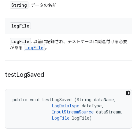
String
: データの名前
log
File
Log
File
: 以前に記録され、テストケースに関連付ける必要
Log
File
がある
。
test
Log
Saved
public void testLogSaved (String dataName, 

LogDataType
 dataType, 

InputStreamSource
 dataStream, 

LogFile
 logFile)