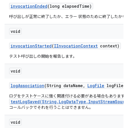
invocation
Ended
(long elapsed
Time)
呼び出しが正常に終了したか、エラー 状態のために終了したかを
void
invocation
Started
(
IInvocation
Context
context)
テスト呼び出しの開始を報告します。
void
log
Association
(String data
Name
,
Log
File
log
File)
ログをテストケースに強く関連付ける必要がある場合もあります
testLogSaved(String,LogDataType,InputStreamSourc
コールバックでそれを行うことはできません。
void