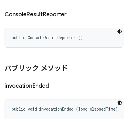
Console
Result
Reporter
public ConsoleResultReporter ()
パブリック メソッド
invocation
Ended
public void invocationEnded (long elapsedTime)