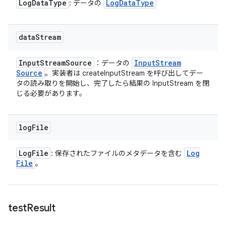
Log
Data
Type
Log
Data
Type
: データの
data
Stream
Input
Stream
Source
Input
Stream
：データの
Source
。実装者は createInputStream を呼び出してデー
タの読み取りを開始し、完了したら結果の InputStream を閉
じる必要があります。
log
File
Log
File
Log
: 保存されたファイルのメタデータを含む
File
。
test
Result