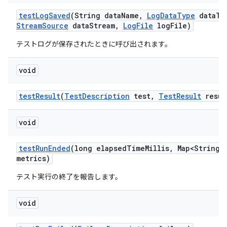
test
Log
Saved
(String data
Name
,
Log
Data
Type
data
Ty
Stream
Source
data
Stream
,
Log
File
log
File)
テストログが保存されたときに呼び出されます。
void
test
Result
(
Test
Description
test
,
Test
Result
resul
void
test
Run
Ended
(long elapsed
Time
Millis
,
Map<String
,
metrics)
テスト実行の終了を報告します。
void