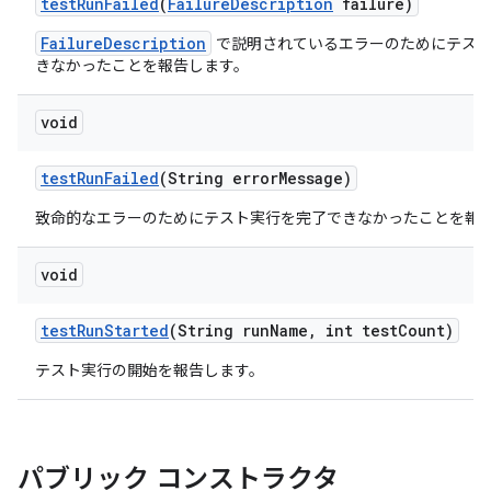
test
Run
Failed
(
Failure
Description
failure)
FailureDescription
で説明されているエラーのためにテスト
きなかったことを報告します。
void
test
Run
Failed
(String error
Message)
致命的なエラーのためにテスト実行を完了できなかったことを報
void
test
Run
Started
(String run
Name
,
int test
Count)
テスト実行の開始を報告します。
パブリック コンストラクタ