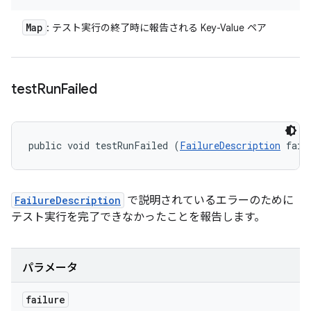
Map
: テスト実行の終了時に報告される Key-Value ペア
test
Run
Failed
public void testRunFailed (
FailureDescription
 fail
FailureDescription
で説明されているエラーのために
テスト実行を完了できなかったことを報告します。
パラメータ
failure