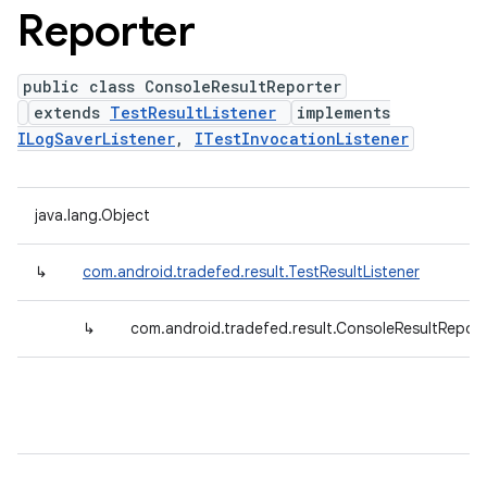
Reporter
public class ConsoleResultReporter
extends
TestResultListener
implements
ILogSaverListener
,
ITestInvocationListener
java.lang.Object
↳
com.android.tradefed.result.TestResultListener
↳
com.android.tradefed.result.ConsoleResultReport