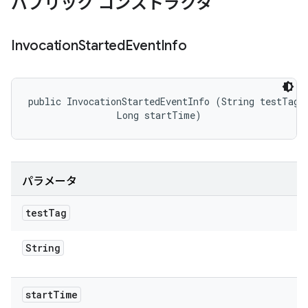
パブリック コンストラクタ
Invocation
Started
Event
Info
public InvocationStartedEventInfo (String testTag, 
                Long startTime)
パラメータ
test
Tag
String
start
Time