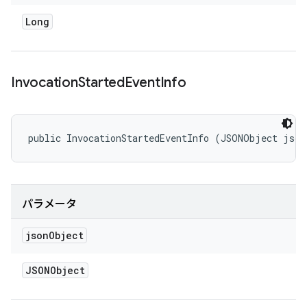
Long
Invocation
Started
Event
Info
public InvocationStartedEventInfo (JSONObject jso
パラメータ
json
Object
JSONObject