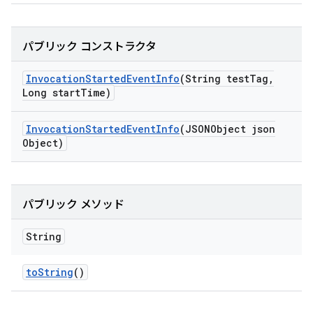
パブリック コンストラクタ
Invocation
Started
Event
Info
(String test
Tag
,
Long start
Time)
Invocation
Started
Event
Info
(JSONObject json
Object)
パブリック メソッド
String
to
String
()