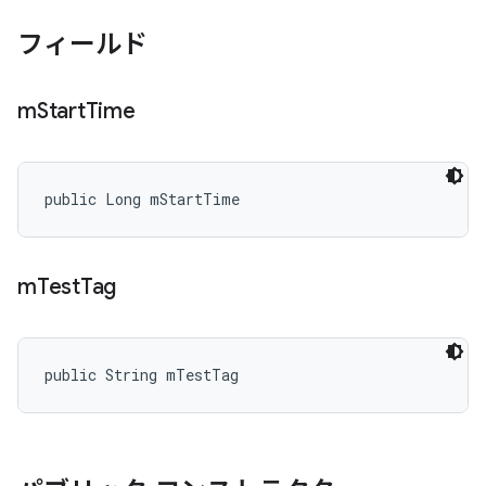
フィールド
m
Start
Time
public Long mStartTime
m
Test
Tag
public String mTestTag