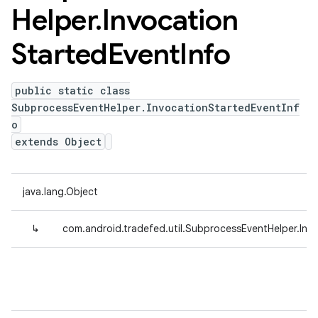
Helper
.
Invocation
Started
Event
Info
public static class
SubprocessEventHelper.InvocationStartedEventInf
o
extends Object
java.lang.Object
↳
com.android.tradefed.util.SubprocessEventHelper.Inv