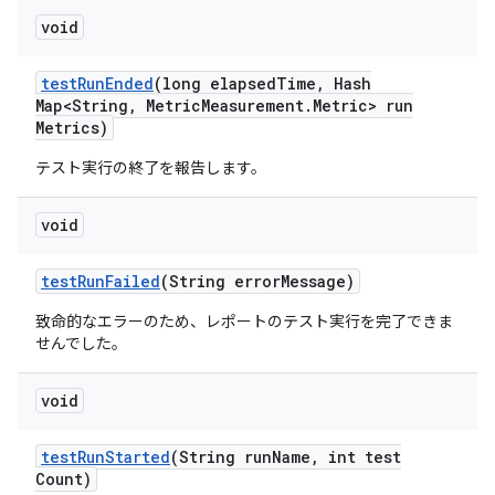
void
test
Run
Ended
(long elapsed
Time
,
Hash
Map<String
,
Metric
Measurement
.
Metric> run
Metrics)
テスト実行の終了を報告します。
void
test
Run
Failed
(String error
Message)
致命的なエラーのため、レポートのテスト実行を完了できま
せんでした。
void
test
Run
Started
(String run
Name
,
int test
Count)