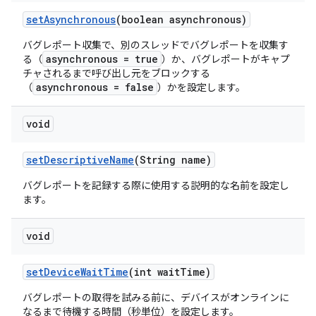
set
Asynchronous
(boolean asynchronous)
バグレポート収集で、別のスレッドでバグレポートを収集す
asynchronous = true
る（
）か、バグレポートがキャプ
チャされるまで呼び出し元をブロックする
asynchronous = false
（
）かを設定します。
void
set
Descriptive
Name
(String name)
バグレポートを記録する際に使用する説明的な名前を設定し
ます。
void
set
Device
Wait
Time
(int wait
Time)
バグレポートの取得を試みる前に、デバイスがオンラインに
なるまで待機する時間（秒単位）を設定します。