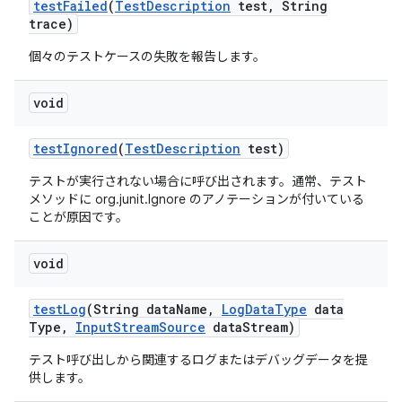
test
Failed
(
Test
Description
test
,
String
trace)
個々のテストケースの失敗を報告します。
void
test
Ignored
(
Test
Description
test)
テストが実行されない場合に呼び出されます。通常、テスト
メソッドに org.junit.Ignore のアノテーションが付いている
ことが原因です。
void
test
Log
(String data
Name
,
Log
Data
Type
data
Type
,
Input
Stream
Source
data
Stream)
テスト呼び出しから関連するログまたはデバッグデータを提
供します。