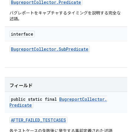
Bugreport
Collector
.
Predicate
バグレポートをキャプチャするタイミングを説明する完全な
述語。
interface
Bugreport
Collector
.
Sub
Predicate
フィールド
public static final
Bugreport
Collector
.
Predicate
AFTER
_
FAILED
_
TESTCASES
各テストケースの失敗後に発生する事前定義された述語