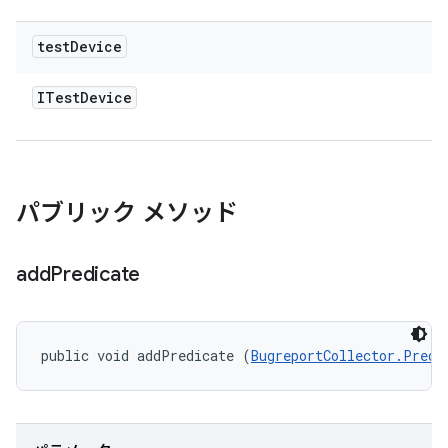
test
Device
ITest
Device
パブリック メソッド
add
Predicate
public void addPredicate (
BugreportCollector.Predi