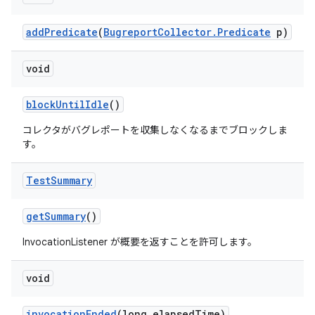
add
Predicate
(
Bugreport
Collector
.
Predicate
p)
void
block
Until
Idle
()
コレクタがバグレポートを収集しなくなるまでブロックしま
す。
Test
Summary
get
Summary
()
InvocationListener が概要を返すことを許可します。
void
invocation
Ended
(long elapsed
Time)