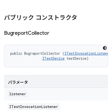
パブリック コンストラクタ
Bugreport
Collector
public BugreportCollector (
ITestInvocationListener
ITestDevice
 testDevice)
パラメータ
listener
ITest
Invocation
Listener