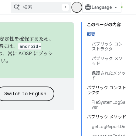
/
このページの内容
概要
の安定性を確保するため、
パブリック コン
投稿には、
android-
ストラクタ
、常に AOSP にプッシ
パブリック メソ
さい。
ッド
保護されたメソッ
ド
パブリック コンスト
ラクタ
FileSystemLogSa
ver
パブリック メソッド
getLogReportDir