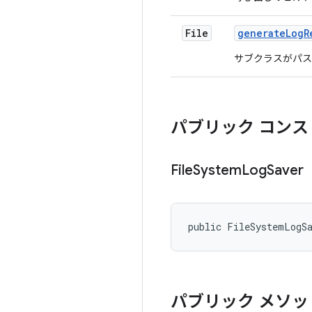
File
generate
Log
R
サブクラスがパス
パブリック コンス
File
System
Log
Saver
public FileSystemLogS
パブリック メソッ