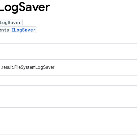
Log
Saver
mLogSaver
ents
ILogSaver
.result.FileSystemLogSaver