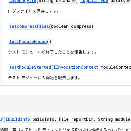
save
Log
File
(String data
Name
,
Log
Data
Type
data
Type
ログファイルを保存します。
set
Compress
Files
(boolean compress)
test
Module
Ended
()
テスト モジュールが終了したことを報告します。
test
Module
Started
(
IInvocation
Context
module
Contex
テスト モジュールの開始を報告します。
ir
(
IBuild
Info
build
Info
,
File report
Dir
,
String module
情報に基づいてビルド ディレクトリを取得または作成するヘルパー メ