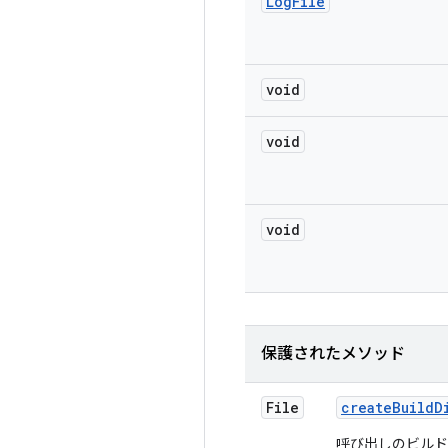
Log
File
void
void
void
保護されたメソッド
File
create
Build
D
呼び出しのビルド