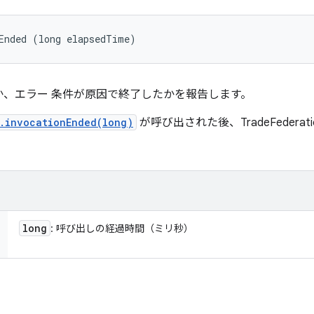
Ended (long elapsedTime)
、エラー 条件が原因で終了したかを報告します。
r.invocationEnded(long)
が呼び出された後、TradeFedera
long
: 呼び出しの経過時間（ミリ秒）