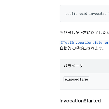
public void invocation
呼び出しが正常に終了したか
ITestInvocationListene
自動的に呼び出されます。
パラメータ
elapsed
Time
invocation
Started