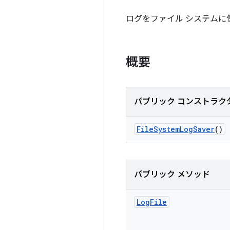
ログをファイル システムに
概要
パブリック コンストラク
File
System
Log
Saver
()
パブリック メソッド
Log
File