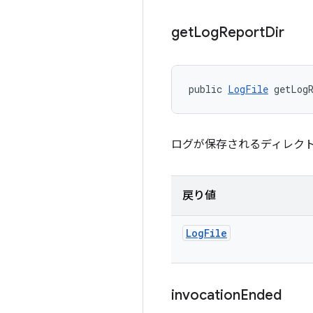
get
Log
Report
Dir
public 
LogFile
 getLog
ログが保存されるディレクト
戻り値
Log
File
invocation
Ended