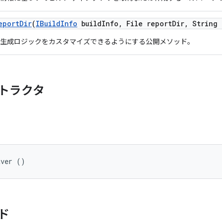
eport
Dir
(
IBuild
Info
build
Info
,
File report
Dir
,
String 
生成ロジックをカスタマイズできるようにする公開メソッド。
トラクタ
aver ()
ド