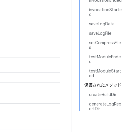
invocationEnded
invocationStarte
d
saveLogData
saveLogFile
setCompressFile
s
testModuleEnde
d
testModuleStart
ed
保護されたメソッド
createBuildDir
generateLogRep
ortDir