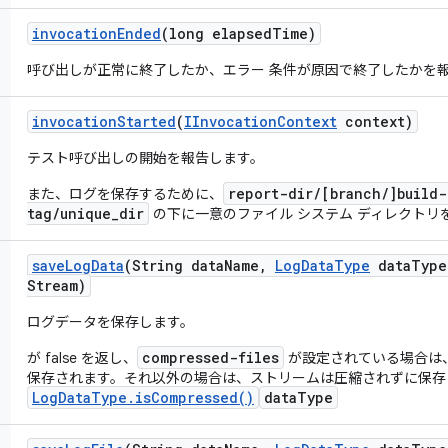
invocation
Ended
(long elapsed
Time)
呼び出しが正常に終了したか、エラー 条件が原因で終了したかを
invocation
Started
(
IInvocation
Context
context)
テスト呼び出しの開始を報告します。
report-dir/[branch/]build-
また、ログを保存するために、
tag/unique_dir
の下に一意のファイル システム ディレクトリ
save
Log
Data
(String data
Name
,
Log
Data
Type
data
Type
Stream)
ログデータを保存します。
compressed-files
が false を返し、
が設定されている場合は
保存されます。それ以外の場合は、ストリームは圧縮されずに保存
LogDataType.isCompressed()
dataType