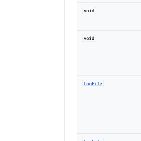
void
void
Log
File