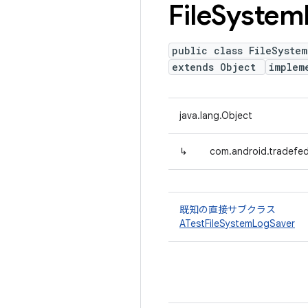
File
System
public class FileSyste
extends Object
implem
java.lang.Object
↳
com.android.tradefed
既知の直接サブクラス
ATestFileSystemLogSaver