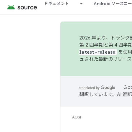
ドキュメント
Android ソース
2026 年より、トラ
第 2 四半期と第 4 四
latest-release
を使用
ュされた最新のリリース
Go
翻訳しています。AI 
AOSP