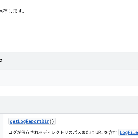
保存します。
タ
get
Log
Report
Dir
()
LogFile
ログが保存されるディレクトリのパスまたは URL を含む