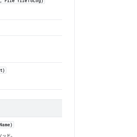
,
File file
To
Log)
t)
Name)
ソッド。