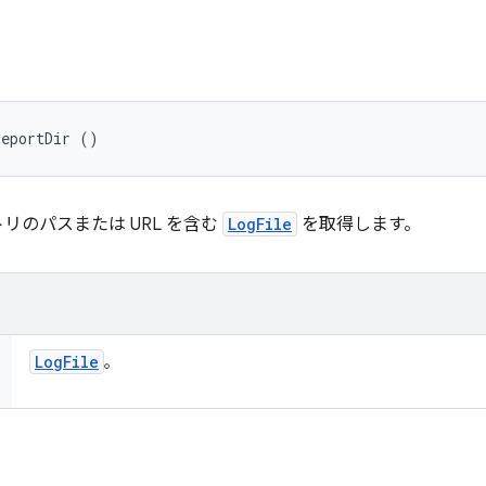
ReportDir ()
リのパスまたは URL を含む
LogFile
を取得します。
Log
File
。