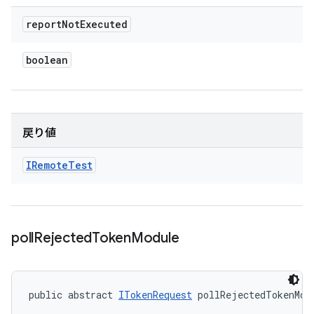
report
Not
Executed
boolean
戻り値
IRemote
Test
poll
Rejected
Token
Module
public abstract 
ITokenRequest
 pollRejectedTokenMod