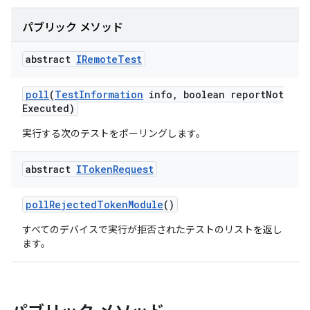
パブリック メソッド
abstract
IRemote
Test
poll
(
Test
Information
info
,
boolean report
Not
Executed)
実行する次のテストをポーリングします。
abstract
IToken
Request
poll
Rejected
Token
Module
()
すべてのデバイスで実行が拒否されたテストのリストを返し
ます。