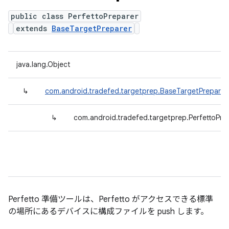
public class PerfettoPreparer
extends
BaseTargetPreparer
java.lang.Object
↳
com.android.tradefed.targetprep.BaseTargetPreparer
↳
com.android.tradefed.targetprep.PerfettoPre
Perfetto 準備ツールは、Perfetto がアクセスできる標準
の場所にあるデバイスに構成ファイルを push します。