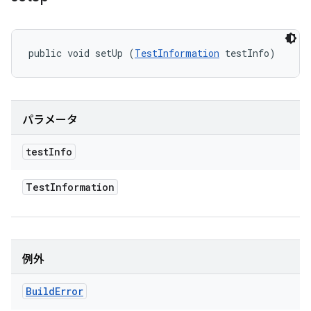
public void setUp (
TestInformation
 testInfo)
パラメータ
test
Info
Test
Information
例外
Build
Error