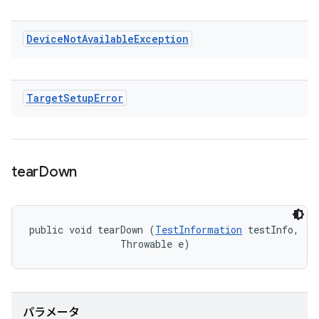
Device
Not
Available
Exception
Target
Setup
Error
tear
Down
public void tearDown (
TestInformation
 testInfo, 

                Throwable e)
パラメータ