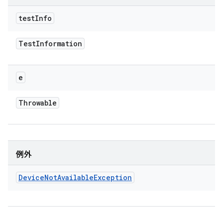
test
Info
Test
Information
e
Throwable
例外
Device
Not
Available
Exception