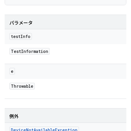
パラメータ
test
Info
Test
Information
e
Throwable
例外
Device
Not
Available
Exception