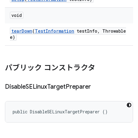
void
tear
Down
(
Test
Information
test
Info
,
Throwable
e)
パブリック コンストラクタ
Disable
SELinux
Target
Preparer
public DisableSELinuxTargetPreparer ()