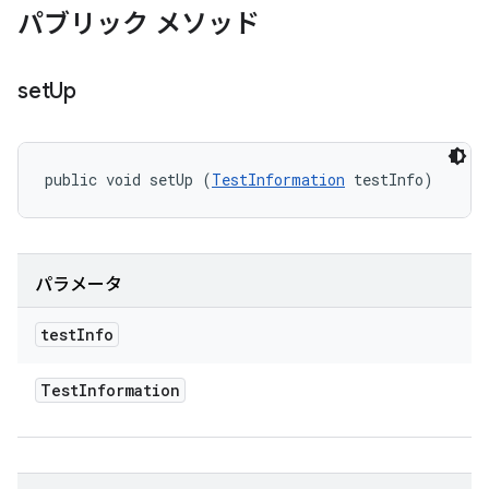
パブリック メソッド
set
Up
public void setUp (
TestInformation
 testInfo)
パラメータ
test
Info
Test
Information