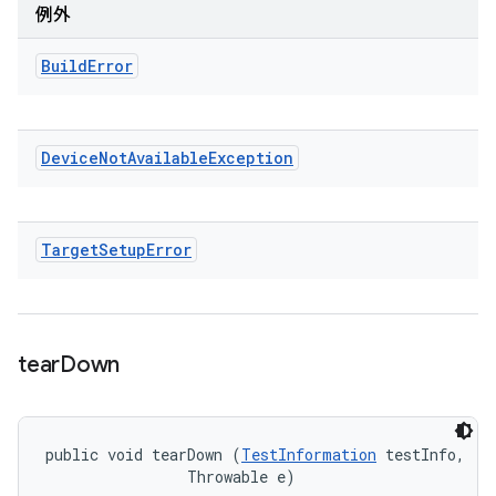
例外
Build
Error
Device
Not
Available
Exception
Target
Setup
Error
tear
Down
public void tearDown (
TestInformation
 testInfo, 

                Throwable e)