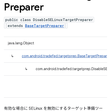
Preparer
public class DisableSELinuxTargetPreparer
extends
BaseTargetPreparer
java.lang.Object
↳
com.android.tradefed.targetprep.BaseTargetPreparer
↳
com.android.tradefed.targetprep.DisableSELi
有効な場合に SELinux を無効にするターゲット準備ツー