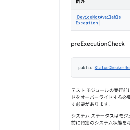
例外
Device
Not
Available
Exception
pre
Execution
Check
public 
StatusCheckerRe
テスト モジュールの実行
ドをオーバーライドする必
す必要があります。
システム ステータスはモジ
前に特定のシステム状態を