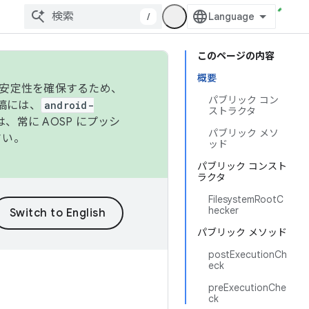
/
このページの内容
概要
の安定性を確保するため、
パブリック コン
投稿には、
android-
ストラクタ
、常に AOSP にプッシ
パブリック メソ
さい。
ッド
パブリック コンスト
ラクタ
FilesystemRootC
hecker
パブリック メソッド
postExecutionCh
eck
preExecutionChe
ck