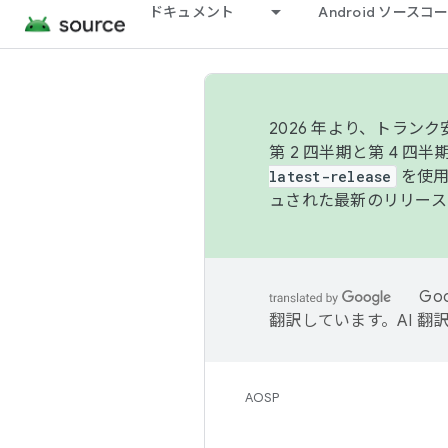
ドキュメント
Android ソース
2026 年より、トラ
第 2 四半期と第 4 四
latest-release
を使用
ュされた最新のリリース
Go
翻訳しています。AI 
AOSP