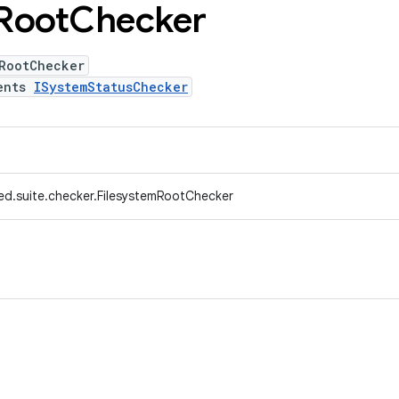
Root
Checker
mRootChecker
ents
ISystemStatusChecker
ed.suite.checker.FilesystemRootChecker