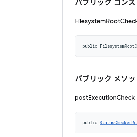
パブリック コンス
Filesystem
Root
Chec
public FilesystemRoot
パブリック メソッ
post
Execution
Check
public 
StatusCheckerRe