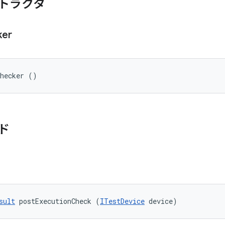
トラクタ
ker
Checker ()
ド
sult
 postExecutionCheck (
ITestDevice
 device)