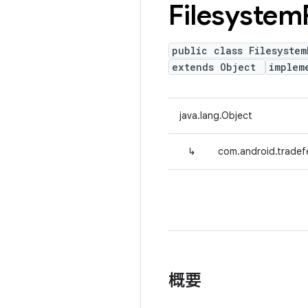
Filesystem
public class Filesyste
extends Object
implem
java.lang.Object
↳
com.android.tradef
概要