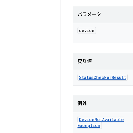
パラメータ
device
戻り値
Status
Checker
Result
例外
Device
Not
Available
Exception