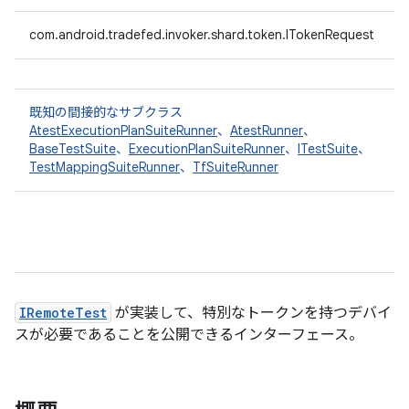
com.android.tradefed.invoker.shard.token.ITokenRequest
既知の間接的なサブクラス
AtestExecutionPlanSuiteRunner
、
AtestRunner
、
BaseTestSuite
、
ExecutionPlanSuiteRunner
、
ITestSuite
、
TestMappingSuiteRunner
、
TfSuiteRunner
IRemoteTest
が実装して、特別なトークンを持つデバイ
スが必要であることを公開できるインターフェース。