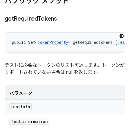
パブリック メソッド
get
Required
Tokens
public Set<
TokenProperty
> getRequiredTokens (
TestI
テストに必要なトークンのリストを返します。トークンが
サポートされていない場合は null を返します。
パラメータ
test
Info
Test
Information