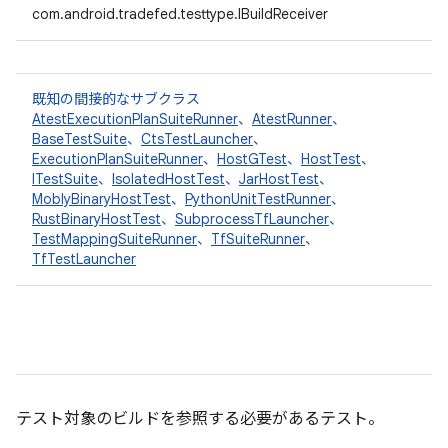
com.android.tradefed.testtype.IBuildReceiver
既知の間接的なサブクラス
AtestExecutionPlanSuiteRunner
、
AtestRunner
、
BaseTestSuite
、
CtsTestLauncher
、
ExecutionPlanSuiteRunner
、
HostGTest
、
HostTest
、
ITestSuite
、
IsolatedHostTest
、
JarHostTest
、
MoblyBinaryHostTest
、
PythonUnitTestRunner
、
RustBinaryHostTest
、
SubprocessTfLauncher
、
TestMappingSuiteRunner
、
TfSuiteRunner
、
TfTestLauncher
テスト対象のビルドを参照する必要があるテスト。