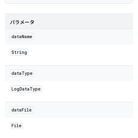
パラメータ
data
Name
String
data
Type
Log
Data
Type
data
File
File