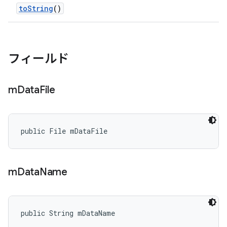
to
String
()
フィールド
m
Data
File
public File mDataFile
m
Data
Name
public String mDataName