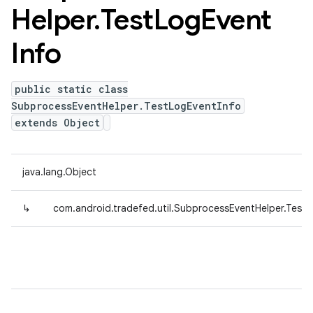
Helper
.
Test
Log
Event
Info
public static class
SubprocessEventHelper.TestLogEventInfo
extends Object
java.lang.Object
↳
com.android.tradefed.util.SubprocessEventHelper.Test