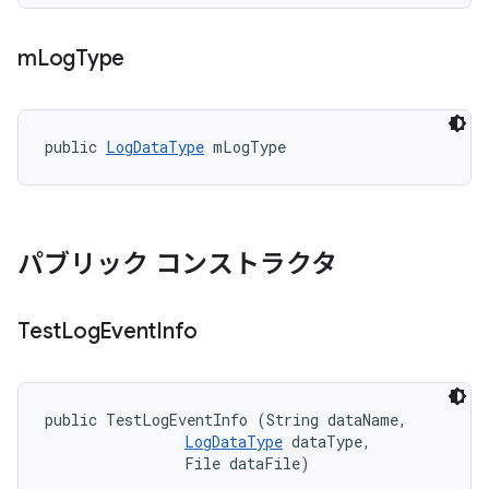
m
Log
Type
public 
LogDataType
 mLogType
パブリック コンストラクタ
Test
Log
Event
Info
public TestLogEventInfo (String dataName, 

LogDataType
 dataType, 

                File dataFile)