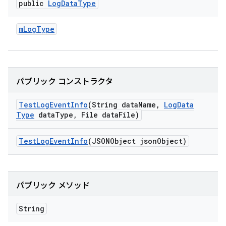
public
Log
Data
Type
m
Log
Type
パブリック コンストラクタ
Test
Log
Event
Info
(String data
Name
,
Log
Data
Type
data
Type
,
File data
File)
Test
Log
Event
Info
(JSONObject json
Object)
パブリック メソッド
String