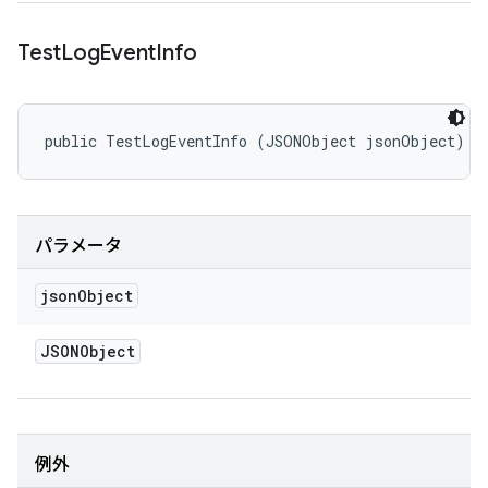
Test
Log
Event
Info
public TestLogEventInfo (JSONObject jsonObject)
パラメータ
json
Object
JSONObject
例外