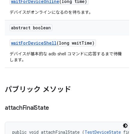
wait
For
Device
Online
(long time)
デバイスがオンラインになるのを待ちます。
abstract boolean
wait
For
Device
Shell
(long wait
Time)
デバイスが基本的な adb shell コマンドに応答するまで待機
します。
パブリック メソッド
attach
Final
State
public void attachFinalState (
TestDeviceState
 fina