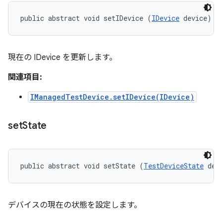
public abstract void setIDevice (
IDevice
 device)
現在の IDevice を更新します。
関連項目:
IManagedTestDevice.setIDevice(IDevice)
set
State
public abstract void setState (
TestDeviceState
 dev
デバイスの現在の状態を設定します。