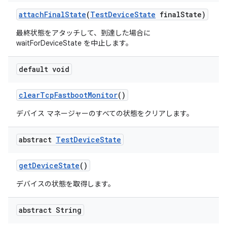
attach
Final
State
(
Test
Device
State
final
State)
最終状態をアタッチして、到達した場合に
waitForDeviceState を中止します。
default void
clear
Tcp
Fastboot
Monitor
()
デバイス マネージャーのすべての状態をクリアします。
abstract
Test
Device
State
get
Device
State
()
デバイスの状態を取得します。
abstract String