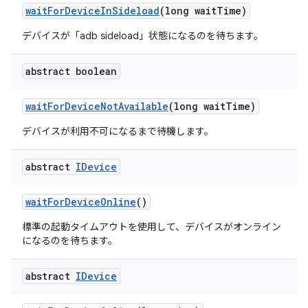
wait
For
Device
In
Sideload
(long wait
Time)
デバイスが「adb sideload」状態になるのを待ちます。
abstract boolean
wait
For
Device
Not
Available
(long wait
Time)
デバイスが利用不可になるまで待機します。
abstract
IDevice
wait
For
Device
Online
()
標準の起動タイムアウトを使用して、デバイスがオンライン
になるのを待ちます。
abstract
IDevice