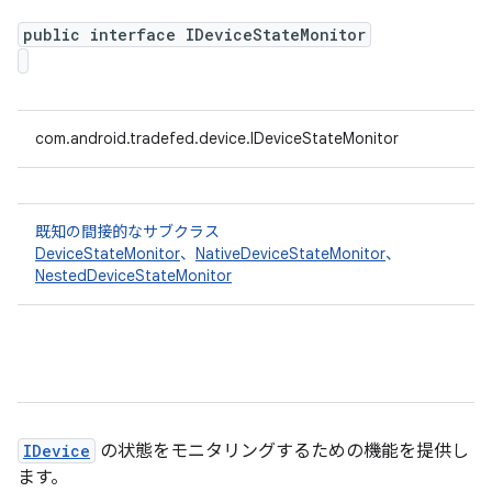
public interface IDeviceStateMonitor
com.android.tradefed.device.IDeviceStateMonitor
既知の間接的なサブクラス
DeviceStateMonitor
、
NativeDeviceStateMonitor
、
NestedDeviceStateMonitor
IDevice
の状態をモニタリングするための機能を提供し
ます。