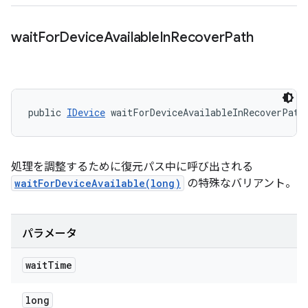
wait
For
Device
Available
In
Recover
Path
public 
IDevice
 waitForDeviceAvailableInRecoverPath
処理を調整するために復元パス中に呼び出される
waitForDeviceAvailable(long)
の特殊なバリアント。
パラメータ
wait
Time
long