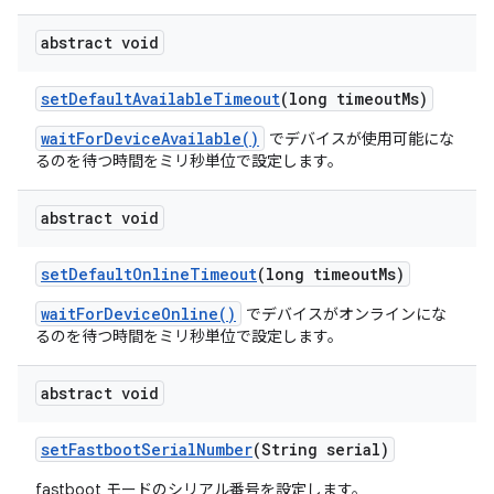
abstract void
set
Default
Available
Timeout
(long timeout
Ms)
waitForDeviceAvailable()
でデバイスが使用可能にな
るのを待つ時間をミリ秒単位で設定します。
abstract void
set
Default
Online
Timeout
(long timeout
Ms)
waitForDeviceOnline()
でデバイスがオンラインにな
るのを待つ時間をミリ秒単位で設定します。
abstract void
set
Fastboot
Serial
Number
(String serial)
fastboot モードのシリアル番号を設定します。