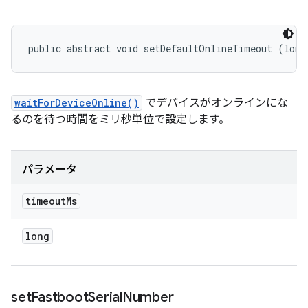
public abstract void setDefaultOnlineTimeout (long
waitForDeviceOnline()
でデバイスがオンラインにな
るのを待つ時間をミリ秒単位で設定します。
パラメータ
timeout
Ms
long
set
Fastboot
Serial
Number