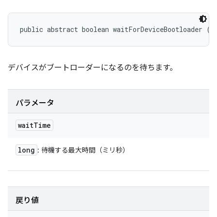
public abstract boolean waitForDeviceBootloader (l
デバイスがブートローダーになるのを待ちます。
パラメータ
wait
Time
long
: 待機する最大時間（ミリ秒）
戻り値