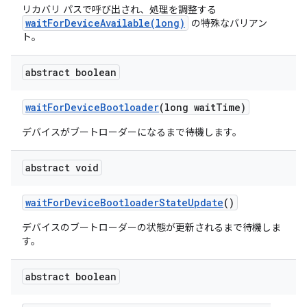
リカバリ パスで呼び出され、処理を調整する
waitForDeviceAvailable(long)
の特殊なバリアン
ト。
abstract boolean
wait
For
Device
Bootloader
(long wait
Time)
デバイスがブートローダーになるまで待機します。
abstract void
wait
For
Device
Bootloader
State
Update
()
デバイスのブートローダーの状態が更新されるまで待機しま
す。
abstract boolean