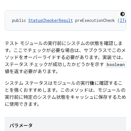
public 
StatusCheckerResult
 preExecutionCheck (
ITes
テスト モジュールの実行前にシステムの状態を確認しま
す。ここでチェックが必要な場合は、サブクラスでこのメ
ソッドをオーバーライドする必要があります。実装では、
ステータス チェックが成功したかどうかを示す
boolean
値を返す必要があります。
システム ステータスはモジュールの実行
後
に確認するこ
とを強くおすすめします。このメソッドは、モジュールの
実行前に特定のシステム状態をキャッシュに保存するため
に使用できます。
パラメータ