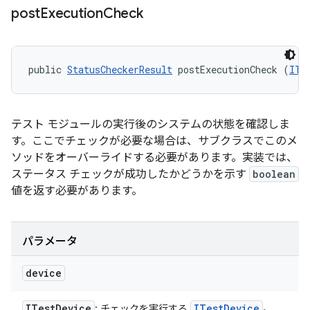
post
Execution
Check
public 
StatusCheckerResult
 postExecutionCheck (
ITe
テスト モジュールの実行後のシステムの状態を確認しま
す。ここでチェックが必要な場合は、サブクラスでこのメ
ソッドをオーバーライドする必要があります。実装では、
ステータス チェックが成功したかどうかを示す
boolean
値を返す必要があります。
パラメータ
device
ITest
Device
ITest
Device
: チェックを実行する
。