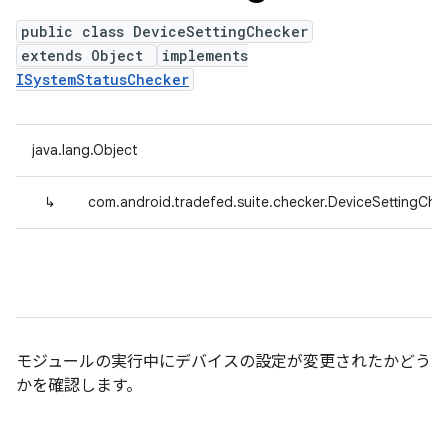
public class DeviceSettingChecker
extends Object
implements
ISystemStatusChecker
java.lang.Object
↳
com.android.tradefed.suite.checker.DeviceSettingChe
モジュールの実行中にデバイスの設定が変更されたかどう
かを確認します。