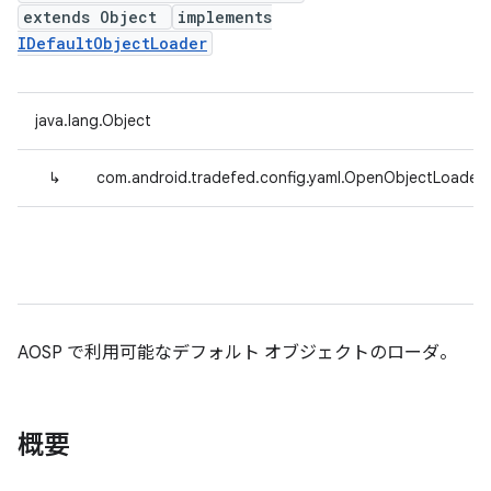
extends Object
implements
IDefaultObjectLoader
java.lang.Object
↳
com.android.tradefed.config.yaml.OpenObjectLoader
AOSP で利用可能なデフォルト オブジェクトのローダ。
概要