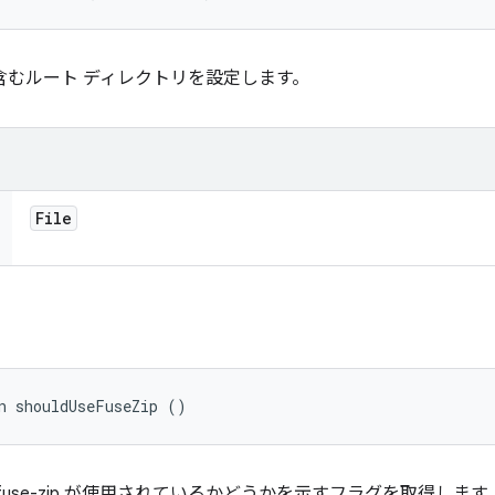
含むルート ディレクトリを設定します。
File
n shouldUseFuseZip ()
fuse-zip が使用されているかどうかを示すフラグを取得します