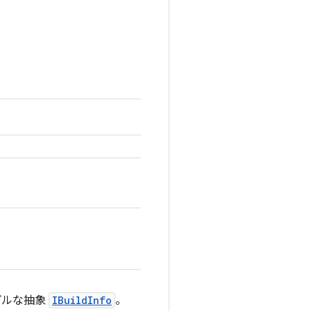
プルな抽象
IBuildInfo
。