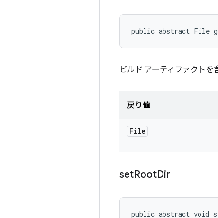
public abstract File g
ビルド アーティファクトを
戻り値
File
set
Root
Dir
public abstract void s