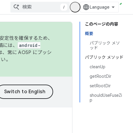
/
このページの内容
概要
の安定性を確保するため、
パブリック メソ
投稿には、
android-
ッド
、常に AOSP にプッシ
パブリック メソッド
さい。
cleanUp
getRootDir
setRootDir
shouldUseFuseZi
p