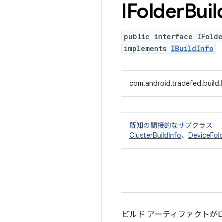
IFolder
Buil
public interface IFold
implements
IBuildInfo
com.android.tradefed.build.I
既知の間接的なサブクラス
ClusterBuildInfo
、
DeviceFol
ビルド アーティファクトが