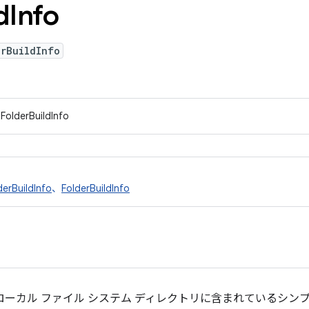
d
Info
erBuildInfo
FolderBuildInfo
derBuildInfo
、
FolderBuildInfo
ローカル ファイル システム ディレクトリに含まれているシン