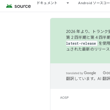
ドキュメント
Android ソース
2026 年より、トラ
第 2 四半期と第 4 四
latest-release
を使用
ュされた最新のリリース
Go
翻訳しています。AI 
AOSP