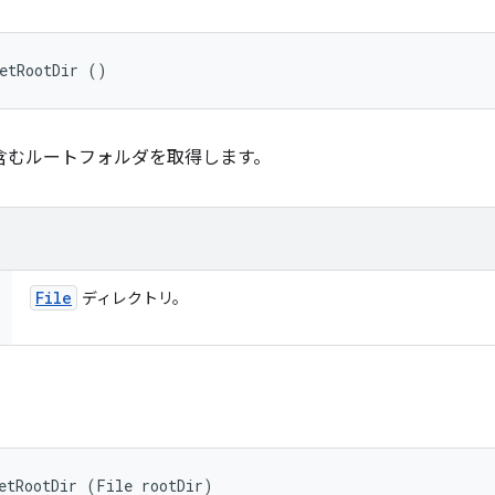
etRootDir ()
含むルートフォルダを取得します。
File
ディレクトリ。
etRootDir (File rootDir)