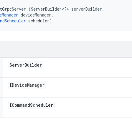
tGrpcServer (ServerBuilder<?> serverBuilder, 

eManager
 deviceManager, 

ndScheduler
 scheduler)
Server
Builder
IDevice
Manager
ICommand
Scheduler