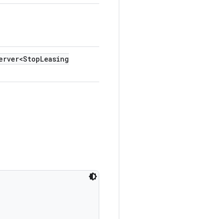
erver<Stop
Leasing