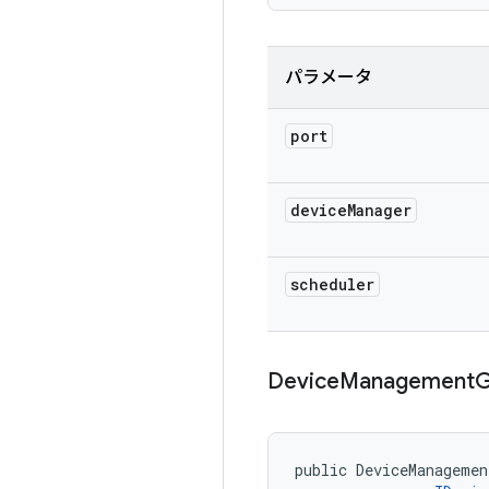
パラメータ
port
device
Manager
scheduler
Device
Management
G
public DeviceManagemen