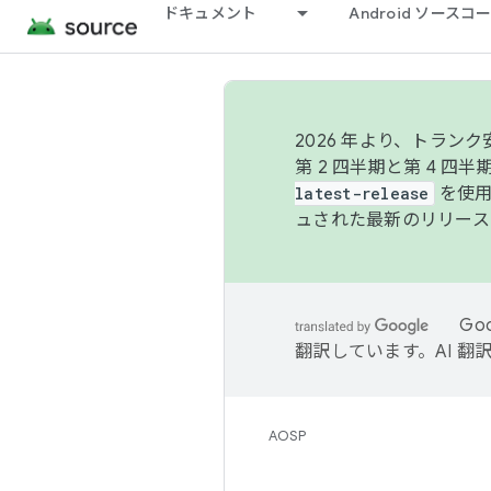
ドキュメント
Android ソース
2026 年より、トラ
第 2 四半期と第 4 四
latest-release
を使用
ュされた最新のリリース
Go
翻訳しています。AI 
AOSP