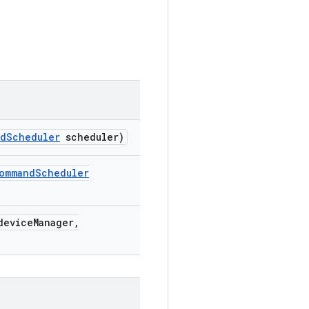
nd
Scheduler
scheduler)
ommand
Scheduler
evice
Manager
,