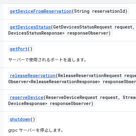
get
Device
From
Reservation
(String reservation
Id)
get
Devices
Status
(Get
Devices
Status
Request request
,
Devices
Status
Response> response
Observer)
get
Port
()
サーバーで使用されるポートを返します。
release
Reservation
(Release
Reservation
Request requ
Observer<Release
Reservation
Response> response
Obse
reserve
Device
(Reserve
Device
Request request
,
Strea
Device
Response> response
Observer)
shutdown
()
grpc サーバーを停止します。