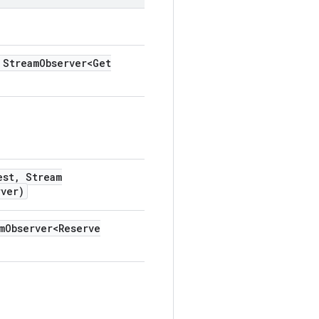
Stream
Observer<Get
est
,
Stream
rver)
m
Observer<Reserve