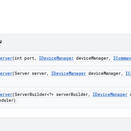
タ
erver
(int port
,
IDevice
Manager
device
Manager
,
IComma
erver
(Server server
,
IDevice
Manager
device
Manager
,
IC
erver
(Server
Builder<?> server
Builder
,
IDevice
Manager
d
duler)