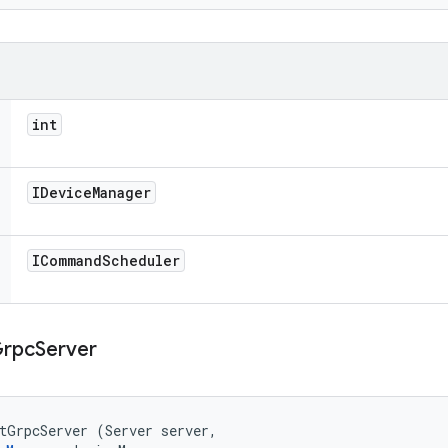
int
IDevice
Manager
ICommand
Scheduler
rpc
Server
tGrpcServer (Server server, 
