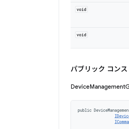
void
void
パブリック コンス
Device
Management
G
public DeviceManagemen
IDevic
IComma