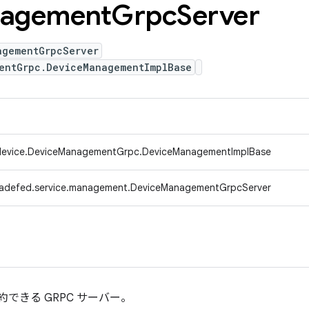
agement
Grpc
Server
agementGrpcServer
entGrpc.DeviceManagementImplBase
.device.DeviceManagementGrpc.DeviceManagementImplBase
radefed.service.management.DeviceManagementGrpcServer
予約できる GRPC サーバー。