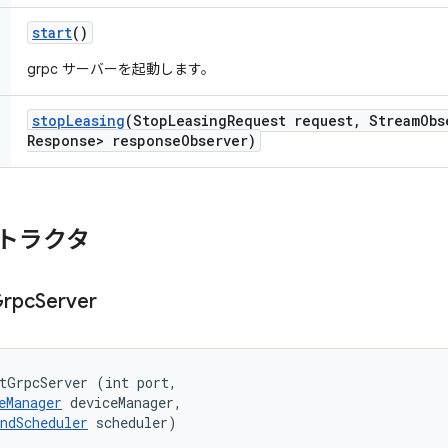
start
()
grpc サーバーを起動します。
stop
Leasing
(Stop
Leasing
Request request
,
Stream
Obs
Response> response
Observer)
トラクタ
rpc
Server
tGrpcServer (int port, 

eManager
 deviceManager, 

ndScheduler
 scheduler)