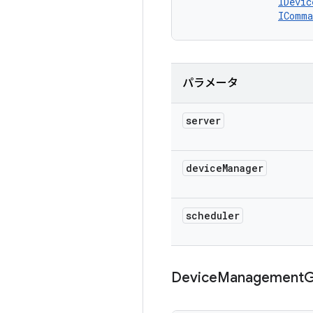
IDevic
IComma
パラメータ
server
device
Manager
scheduler
Device
Management
G