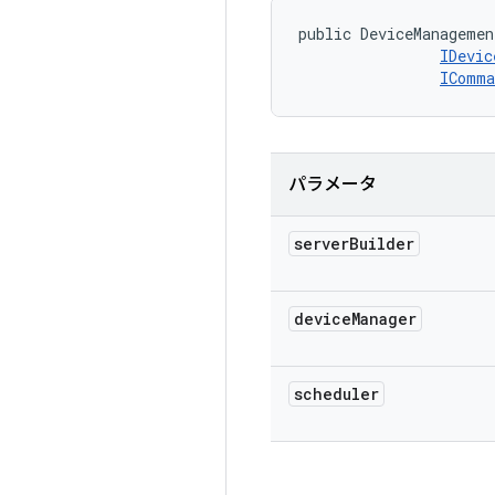
public DeviceManagemen
IDevic
IComma
パラメータ
server
Builder
device
Manager
scheduler