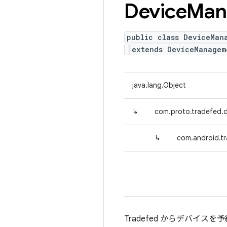
Device
Man
public class DeviceMan
extends DeviceManagem
java.lang.Object
↳
com.proto.tradefed
↳
com.android.t
Tradefed からデバイスを