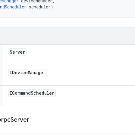
eManager
 deviceManager, 

ndScheduler
 scheduler)
Server
IDevice
Manager
ICommand
Scheduler
rpc
Server