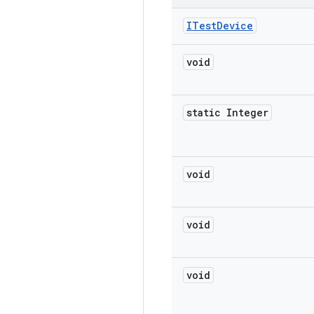
ITest
Device
void
static Integer
void
void
void