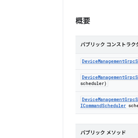
概要
パブリック コンストラク
Device
Management
Grpc
S
Device
Management
Grpc
S
scheduler)
Device
Management
Grpc
S
ICommand
Scheduler
sche
パブリック メソッド