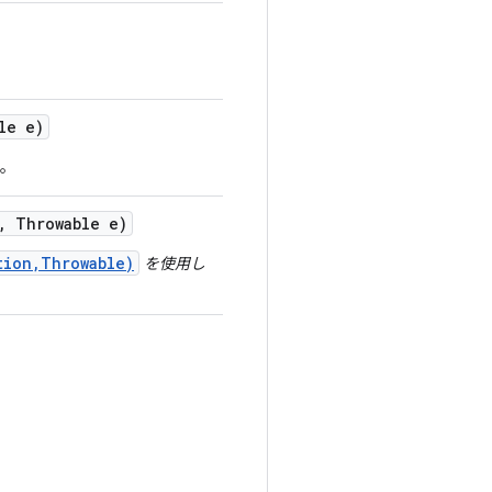
le e)
す。
,
Throwable e)
tion,Throwable)
を使用し