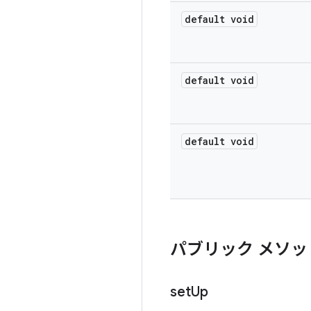
default void
default void
default void
パブリック メソッ
set
Up