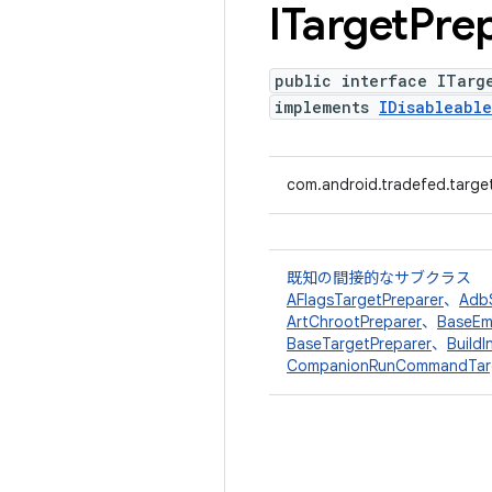
ITarget
Pre
public interface ITarg
implements
IDisableable
com.android.tradefed.targe
既知の間接的なサブクラス
AFlagsTargetPreparer
、
Adb
ArtChrootPreparer
、
BaseEm
BaseTargetPreparer
、
Build
CompanionRunCommandTarg