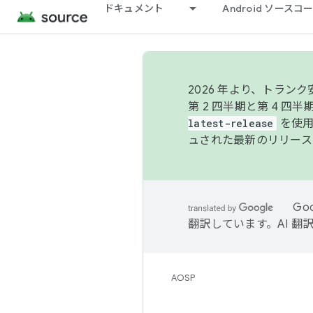
ドキュメント
Android ソース
2026 年より、トラ
第 2 四半期と第 4 四
latest-release
を使用
ュされた最新のリリース
Go
翻訳しています。AI 
AOSP