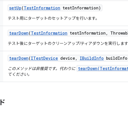
set
Up
(
Test
Information
test
Information)
テスト用にターゲットのセットアップを行います。
tear
Down
(
Test
Information
test
Information
,
Throwab
テスト後にターゲットのクリーンアップ/ティアダウンを実行しま
tear
Down
(
ITest
Device
device
,
IBuild
Info
build
Info
tearDown(TestInforma
このメソッドは非推奨です。代わりに
てください。
ド