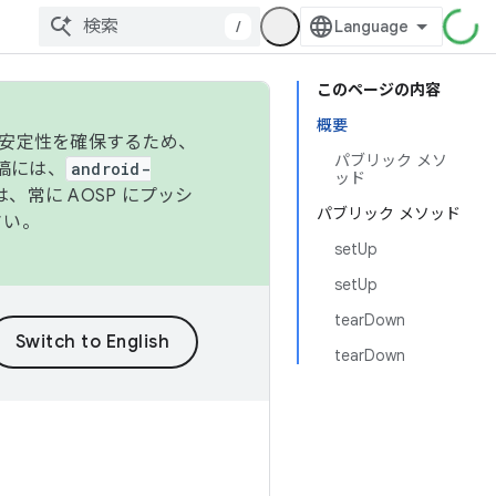
/
このページの内容
概要
の安定性を確保するため、
パブリック メソ
投稿には、
android-
ッド
、常に AOSP にプッシ
パブリック メソッド
さい。
setUp
setUp
tearDown
tearDown