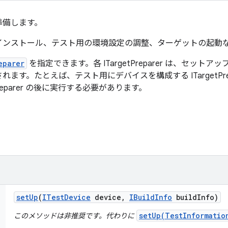
準備します。
インストール、テスト用の環境設定の調整、ターゲットの起動
eparer
を指定できます。各 ITargetPreparer は、セッ
ます。たとえば、テスト用にデバイスを構成する ITargetPre
Preparer の後に実行する必要があります。
set
Up
(
ITest
Device
device
,
IBuild
Info
build
Info)
setUp(TestInformatio
このメソッドは非推奨です。代わりに