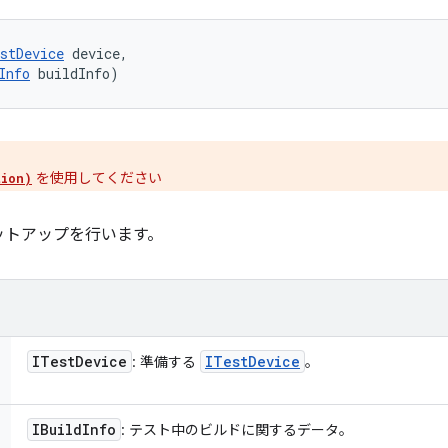
stDevice
 device, 

Info
 buildInfo)
。
を使用してください
tion)
ットアップを行います。
ITest
Device
ITest
Device
: 準備する
。
IBuild
Info
: テスト中のビルドに関するデータ。