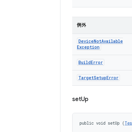
例外
Device
Not
Available
Exception
Build
Error
Target
Setup
Error
set
Up
public void setUp (
Tes