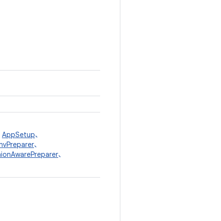
、
AppSetup
、
nvPreparer
、
ionAwarePreparer
、