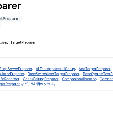
parer
etPreparer
tprep.ITargetPreparer
StopServerPreparer
、
AllTestAppsInstallSetup
、
AoaTargetPreparer
ulatorPreparer
、
BaseSwitchUserTargetPreparer
、
BaseSystemTestE
InfoRecorder
、
CheckPairingPreparer
、
CompanionAllocator
、
Compan
etPreparer
など、94 個のクラス。