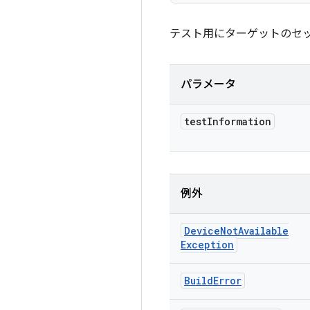
テスト用にターゲットのセ
パラメータ
test
Information
例外
Device
Not
Available
Exception
Build
Error