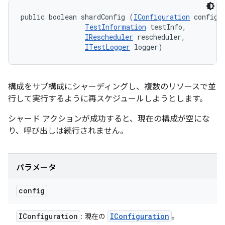
public boolean shardConfig (
IConfiguration
 config, 
TestInformation
 testInfo, 

IRescheduler
 rescheduler, 

ITestLogger
 logger)
構成をサブ構成にシャーディングし、複数のリソースで並
行して実行するように再スケジュールしようとします。
シャード アクションが成功すると、現在の構成が空にな
り、呼び出しは続行されません。
パラメータ
config
IConfiguration
IConfiguration
: 現在の
。