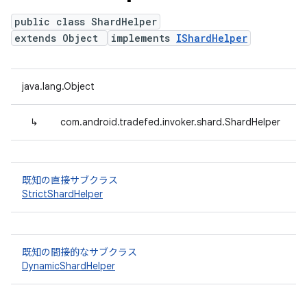
public class ShardHelper
extends Object
implements
IShardHelper
java.lang.Object
↳
com.android.tradefed.invoker.shard.ShardHelper
既知の直接サブクラス
StrictShardHelper
既知の間接的なサブクラス
DynamicShardHelper