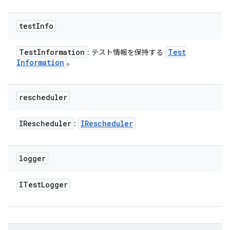
test
Info
Test
Information
Test
: テスト情報を保持する
Information
。
rescheduler
IRescheduler
IRescheduler
:
logger
ITest
Logger