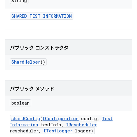
String
SHARED
_
TEST
_
INFORMATION
パブリック コンストラクタ
Shard
Helper
()
パブリック メソッド
boolean
shard
Config
(
IConfiguration
config
,
Test
Information
test
Info
,
IRescheduler
rescheduler
,
ITest
Logger
logger)