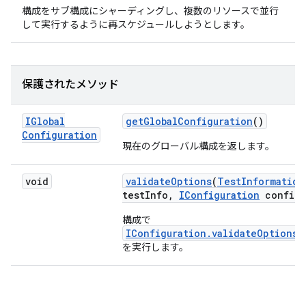
構成をサブ構成にシャーディングし、複数のリソースで並行
して実行するように再スケジュールしようとします。
保護されたメソッド
IGlobal
get
Global
Configuration
()
Configuration
現在のグローバル構成を返します。
void
validate
Options
(
Test
Information
test
Info
,
IConfiguration
config)
構成で
IConfiguration.validateOptions(
を実行します。