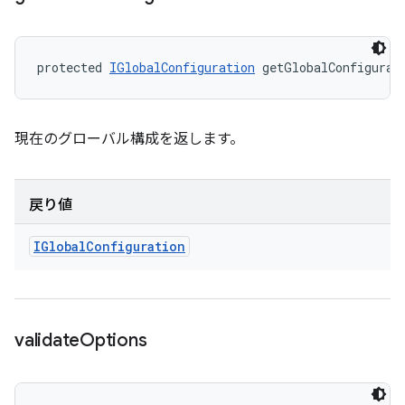
protected 
IGlobalConfiguration
 getGlobalConfigurat
現在のグローバル構成を返します。
戻り値
IGlobal
Configuration
validate
Options