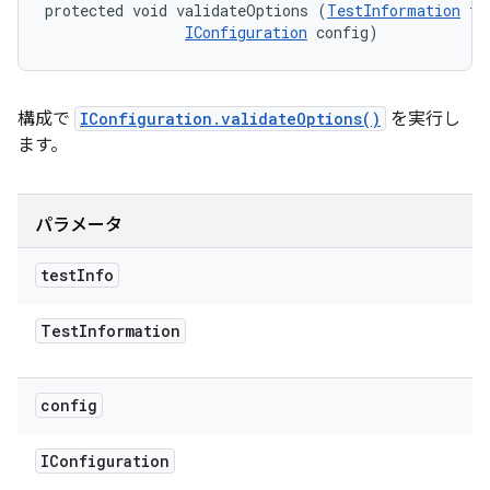
protected void validateOptions (
TestInformation
 te
IConfiguration
 config)
構成で
IConfiguration.validateOptions()
を実行し
ます。
パラメータ
test
Info
Test
Information
config
IConfiguration