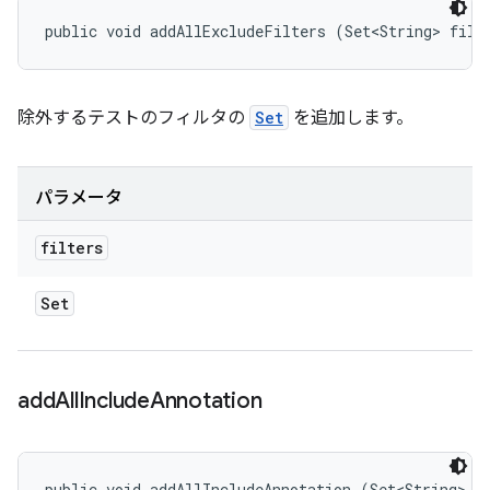
public void addAllExcludeFilters (Set<String> filt
除外するテストのフィルタの
Set
を追加します。
パラメータ
filters
Set
add
All
Include
Annotation
public void addAllIncludeAnnotation (Set<String> a