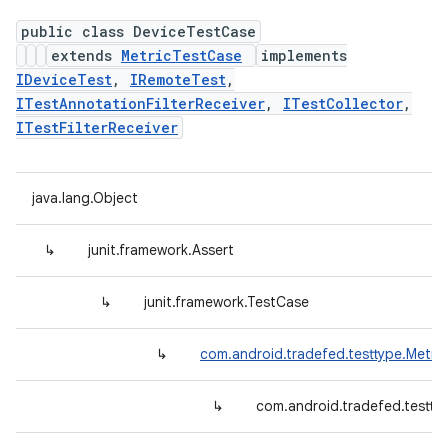
public class DeviceTestCase
extends
MetricTestCase
implements
IDeviceTest
,
IRemoteTest
,
ITestAnnotationFilterReceiver
,
ITestCollector
,
ITestFilterReceiver
java.lang.Object
↳
junit.framework.Assert
↳
junit.framework.TestCase
↳
com.android.tradefed.testtype.Metri
↳
com.android.tradefed.testty