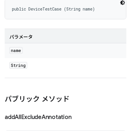
public DeviceTestCase (String name)
パラメータ
name
String
パブリック メソッド
add
All
Exclude
Annotation