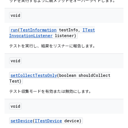
ッドを実行するように親メソッドをオーバーライドします。
void
run
(
Test
Information
test
Info
,
ITest
Invocation
Listener
listener)
テストを実行し、結果をリスナーに報告します。
void
set
Collect
Tests
Only
(boolean should
Collect
Test)
テスト収集モードを有効または無効にします。
void
set
Device
(
ITest
Device
device)