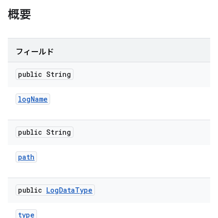
概要
フィールド
public String
log
Name
public String
path
public
Log
Data
Type
type