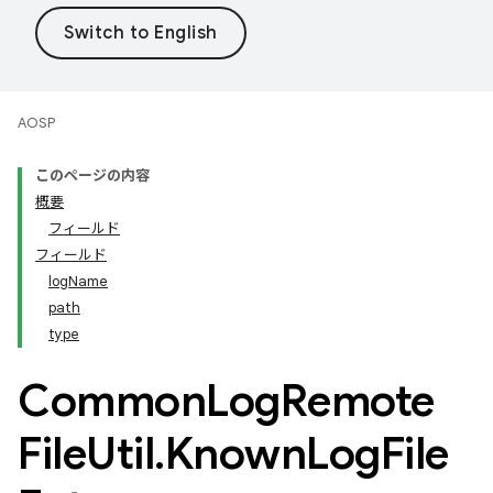
AOSP
このページの内容
概要
フィールド
フィールド
logName
path
type
Common
Log
Remote
File
Util
.
Known
Log
File