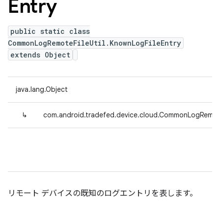
Entry
public static class
CommonLogRemoteFileUtil.KnownLogFileEntry
extends Object
java.lang.Object
↳
com.android.tradefed.device.cloud.CommonLogRemoteF
リモート デバイスの既知のログエントリを表します。