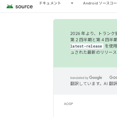
ドキュメント
Android ソース
2026 年より、トラ
第 2 四半期と第 4 四
latest-release
を使用
ュされた最新のリリース
Go
翻訳しています。AI 
AOSP