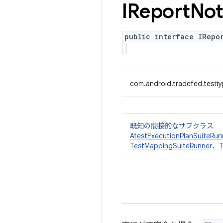
IReport
Not
public interface IRepo
com.android.tradefed.testt
既知の間接的なサブクラス
AtestExecutionPlanSuiteRun
TestMappingSuiteRunner
、
T