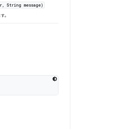
r
,
String message)
ます。