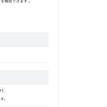
を報告できます 。
r)
ます。