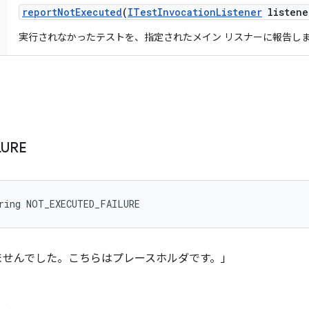
report
Not
Executed
(
ITest
Invocation
Listener
listene
実行されなかったテストを、指定されたメイン リスナーに報告し
LURE
tring NOT_EXECUTED_FAILURE
れませんでした。こちらはプレースホルダです。」