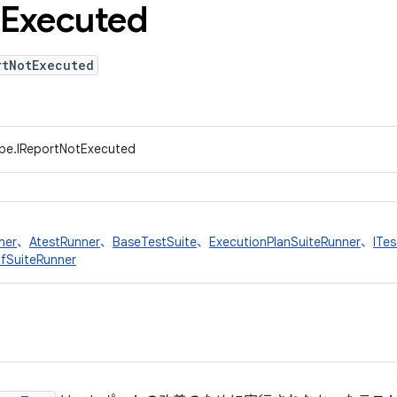
Executed
rtNotExecuted
ype.IReportNotExecuted
ner
、
AtestRunner
、
BaseTestSuite
、
ExecutionPlanSuiteRunner
、
ITes
fSuiteRunner