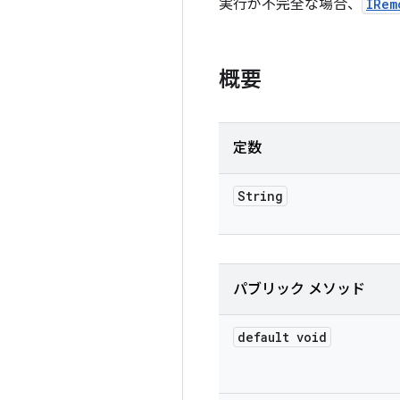
実行が不完全な場合、
IRem
概要
定数
String
パブリック メソッド
default void