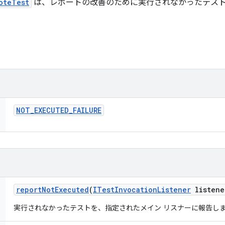
oteTest
は、レポートの改善のために実行されなかったテスト
NOT
_
EXECUTED
_
FAILURE
report
Not
Executed
(
ITest
Invocation
Listener
listene
実行されなかったテストを、指定されたメイン リスナーに報告し