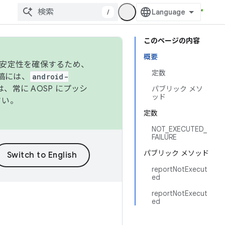
/
このページの内容
概要
の安定性を確保するため、
定数
投稿には、
android-
、常に AOSP にプッシ
パブリック メソ
ッド
さい。
定数
NOT_EXECUTED_
FAILURE
パブリック メソッド
reportNotExecut
ed
reportNotExecut
ed