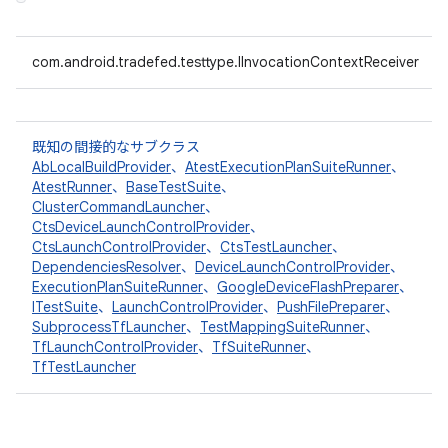
com.android.tradefed.testtype.IInvocationContextReceiver
既知の間接的なサブクラス
AbLocalBuildProvider
、
AtestExecutionPlanSuiteRunner
、
AtestRunner
、
BaseTestSuite
、
ClusterCommandLauncher
、
CtsDeviceLaunchControlProvider
、
CtsLaunchControlProvider
、
CtsTestLauncher
、
DependenciesResolver
、
DeviceLaunchControlProvider
、
ExecutionPlanSuiteRunner
、
GoogleDeviceFlashPreparer
、
ITestSuite
、
LaunchControlProvider
、
PushFilePreparer
、
SubprocessTfLauncher
、
TestMappingSuiteRunner
、
TfLaunchControlProvider
、
TfSuiteRunner
、
TfTestLauncher