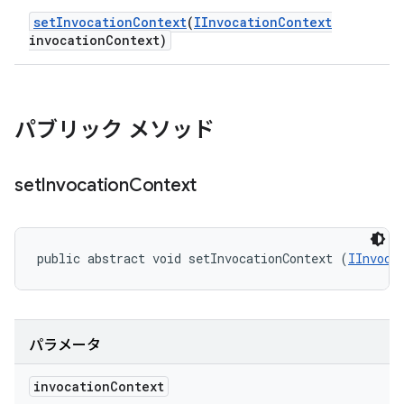
set
Invocation
Context
(
IInvocation
Context
invocation
Context)
パブリック メソッド
set
Invocation
Context
public abstract void setInvocationContext (
IInvoca
パラメータ
invocation
Context