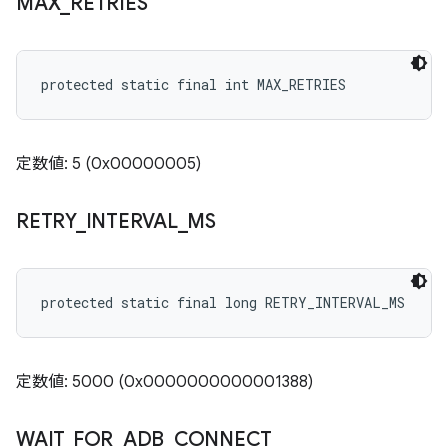
MAX
_
RETRIES
protected static final int MAX_RETRIES
定数値: 5 (0x00000005)
RETRY
_
INTERVAL
_
MS
protected static final long RETRY_INTERVAL_MS
定数値: 5000 (0x0000000000001388)
WAIT
_
FOR
_
ADB
_
CONNECT