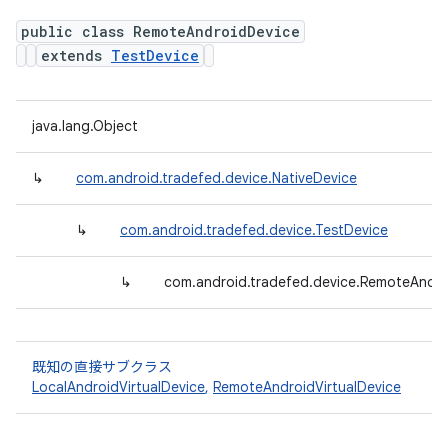
public class RemoteAndroidDevice
extends
TestDevice
java.lang.Object
↳
com.android.tradefed.device.NativeDevice
↳
com.android.tradefed.device.TestDevice
↳
com.android.tradefed.device.RemoteAndro
既知の直接サブクラス
LocalAndroidVirtualDevice
,
RemoteAndroidVirtualDevice