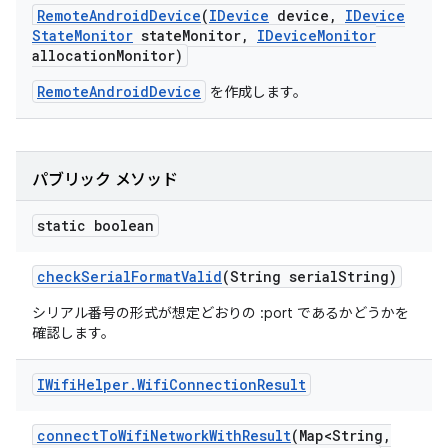
Remote
Android
Device
(
IDevice
device
,
IDevice
State
Monitor
state
Monitor
,
IDevice
Monitor
allocation
Monitor)
RemoteAndroidDevice
を作成します。
パブリック メソッド
static boolean
check
Serial
Format
Valid
(String serial
String)
シリアル番号の形式が想定どおりの
:port
であるかどうかを
確認します。
IWifi
Helper
.
Wifi
Connection
Result
connect
To
Wifi
Network
With
Result
(Map<String
,