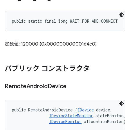
public static final long WAIT_FOR_ADB_CONNECT
定数値: 120000 (0x000000000001d4c0)
パブリック コンストラクタ
Remote
Android
Device
public RemoteAndroidDevice (
IDevice
 device, 

IDeviceStateMonitor
 stateMonitor, 

IDeviceMonitor
 allocationMonitor)