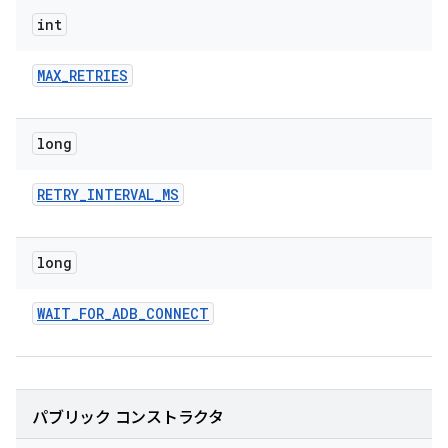
int
MAX
_
RETRIES
long
RETRY
_
INTERVAL
_
MS
long
WAIT
_
FOR
_
ADB
_
CONNECT
パブリック コンストラクタ