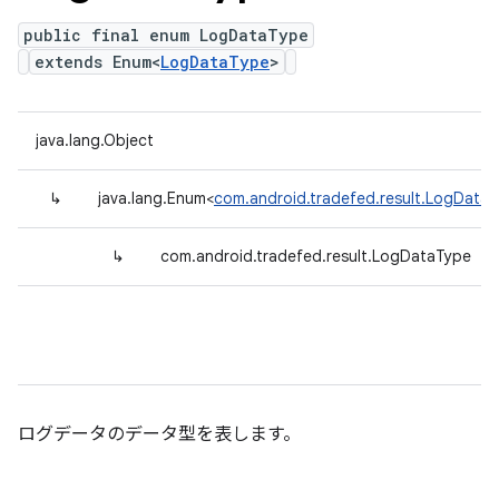
public final enum LogDataType
extends Enum<
LogDataType
>
java.lang.Object
↳
java.lang.Enum<
com.android.tradefed.result.LogData
↳
com.android.tradefed.result.LogDataType
ログデータのデータ型を表します。