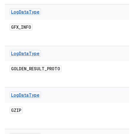
Log
Data
Type
GFX
_
INFO
Log
Data
Type
GOLDEN
_
RESULT
_
PROTO
Log
Data
Type
GZIP