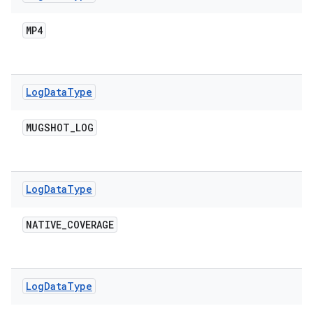
MP4
Log
Data
Type
MUGSHOT
_
LOG
Log
Data
Type
NATIVE
_
COVERAGE
Log
Data
Type