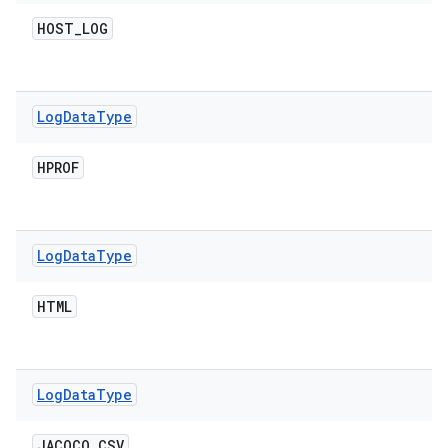
HOST
_
LOG
Log
Data
Type
HPROF
Log
Data
Type
HTML
Log
Data
Type
JACOCO
_
CSV