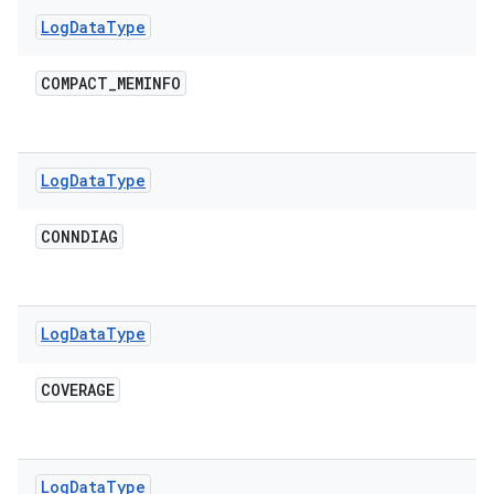
Log
Data
Type
COMPACT
_
MEMINFO
Log
Data
Type
CONNDIAG
Log
Data
Type
COVERAGE
Log
Data
Type