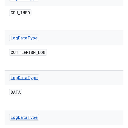
CPU
_
INFO
Log
Data
Type
CUTTLEFISH
_
LOG
Log
Data
Type
DATA
Log
Data
Type