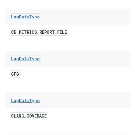
Log
Data
Type
CB
_
METRICS
_
REPORT
_
FILE
Log
Data
Type
CFG
Log
Data
Type
CLANG
_
COVERAGE