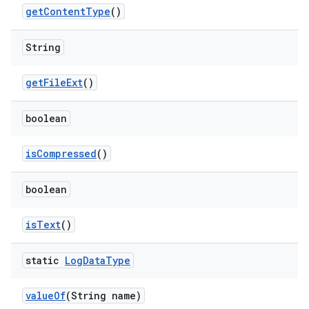
get
Content
Type
()
String
get
File
Ext
()
boolean
is
Compressed
()
boolean
is
Text
()
static
Log
Data
Type
value
Of
(String name)