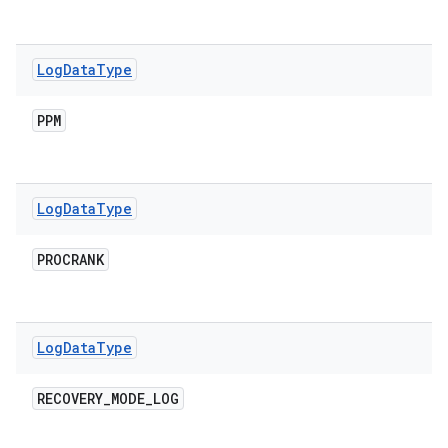
Log
Data
Type
PPM
Log
Data
Type
PROCRANK
Log
Data
Type
RECOVERY
_
MODE
_
LOG