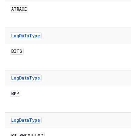
ATRACE
Log
Data
Type
BITS
Log
Data
Type
BMP
Log
Data
Type
BT
_
SNOOP
_
LOG