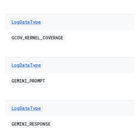
Log
Data
Type
GCOV
_
KERNEL
_
COVERAGE
Log
Data
Type
GEMINI
_
PROMPT
Log
Data
Type
GEMINI
_
RESPONSE