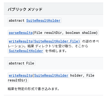
パブリック メソッド
abstract
Suite
Result
Holder
parse
Results
(File result
Dir
,
boolean shallow)
writeResults(SuiteResultHolder,File)
の逆のオペ
レーション。結果 ディレクトリを受け取り、そこから
SuiteResultHolder
を作成します。
abstract File
write
Results
(
Suite
Result
Holder
holder
,
File
result
Dir)
結果を特定の形式で書き込みます。