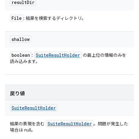
result
Dir
File
: 結果を検索するディレクトリ。
shallow
boolean
Suite
Result
Holder
:
の最上位の情報のみを
読み込みます。
戻り値
Suite
Result
Holder
Suite
Result
Holder
結果の表現を含む
。問題が発生した
場合は null。