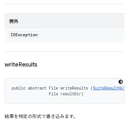
例外
IOException
write
Results
public abstract File writeResults (
SuiteResultHold
                File resultDir)
結果を特定の形式で書き込みます。