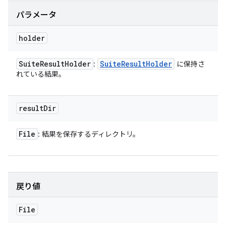
パラメータ
holder
Suite
Result
Holder
Suite
Result
Holder
:
に保持さ
れている結果。
result
Dir
File
: 結果を保存するディレクトリ。
戻り値
File