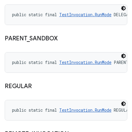
public static final 
TestInvocation.RunMode
 DELEGAT
PARENT
_
SANDBOX
public static final 
TestInvocation.RunMode
 PARENT_
REGULAR
public static final 
TestInvocation.RunMode
 REGULAR