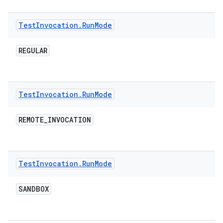
Test
Invocation
.
Run
Mode
REGULAR
Test
Invocation
.
Run
Mode
REMOTE
_
INVOCATION
Test
Invocation
.
Run
Mode
SANDBOX