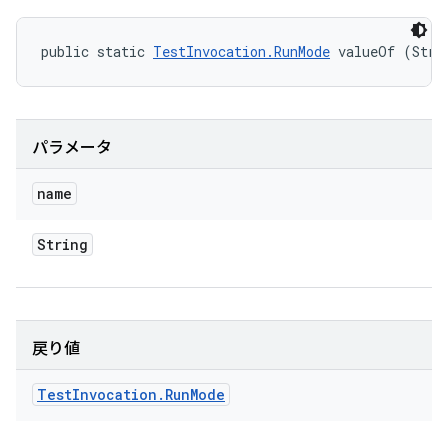
public static 
TestInvocation.RunMode
 valueOf (Stri
パラメータ
name
String
戻り値
Test
Invocation
.
Run
Mode