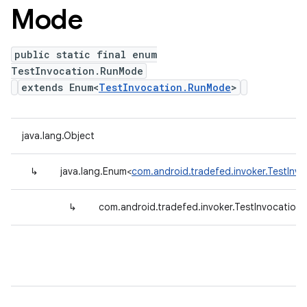
Mode
public static final enum
TestInvocation.RunMode
extends Enum<
TestInvocation.RunMode
>
java.lang.Object
↳
java.lang.Enum<
com.android.tradefed.invoker.TestInv
↳
com.android.tradefed.invoker.TestInvocatio