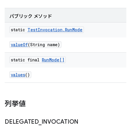
パブリック メソッド
static
Test
Invocation
.
Run
Mode
value
Of
(String name)
static final
Run
Mode[]
values
()
列挙値
DELEGATED
_
INVOCATION