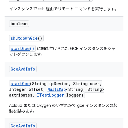
インスタンスで ssh 経由でリモート コマンドを実行します。
boolean
shutdown
Gce
()
startGce()
に関連付けられた GCE インスタンスをシャ
ットダウンします。
Gce
Avd
Info
start
Gce
(String ip
Device
,
String user
,
Integer offset
,
Multi
Map
<String
,
String>
attributes
,
ITest
Logger
logger)
Acloud または Oxygen のいずれかで gce インスタンスの起
動を試みます。
Gce
Avd
Info