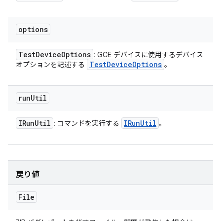
options
Test
Device
Options
: GCE デバイスに使用するデバイス
Test
Device
Options
オプションを記述する
。
run
Util
IRun
Util
IRun
Util
: コマンドを実行する
。
戻り値
File