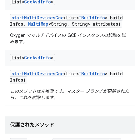
List<
Gce
Avd
Info
>
start
Multi
Devices
Gce
(List<
IBuild
Info
> build
Infos
,
Multi
Map
<String
,
String> attributes)
Oxygen でマルチデバイスの GCE インスタンスの起動を試
みます。
List<
Gce
Avd
Info
>
start
Multi
Devices
Gce
(List<
IBuild
Info
> build
Infos)
このメソッドは非推奨です。マスター ブランチが更新された
ら、これを削除します。
保護されたメソッド