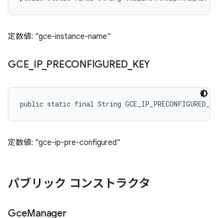
定数値: "gce-instance-name"
GCE
_
IP
_
PRECONFIGURED
_
KEY
public static final String GCE_IP_PRECONFIGURED_KE
定数値: "gce-ip-pre-configured"
パブリック コンストラクタ
Gce
Manager