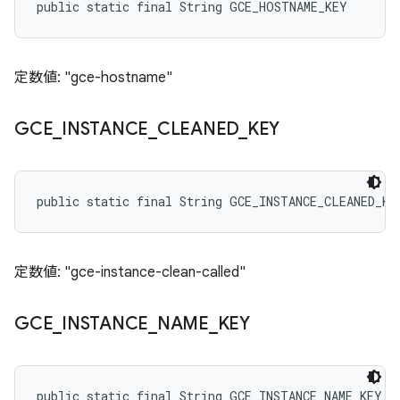
public static final String GCE_HOSTNAME_KEY
定数値: "gce-hostname"
GCE
_
INSTANCE
_
CLEANED
_
KEY
public static final String GCE_INSTANCE_CLEANED_KE
定数値: "gce-instance-clean-called"
GCE
_
INSTANCE
_
NAME
_
KEY
public static final String GCE_INSTANCE_NAME_KEY