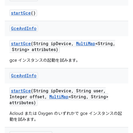
start
Gce
()
Gce
Avd
Info
start
Gce
(String ip
Device
,
Multi
Map
<String
,
String> attributes)
gce インスタンスの起動を試みます。
Gce
Avd
Info
start
Gce
(String ip
Device
,
String user
,
Integer offset
,
Multi
Map
<String
,
String>
attributes)
Acloud または Oxygen のいずれかで gce インスタンスの起
動を試みます。