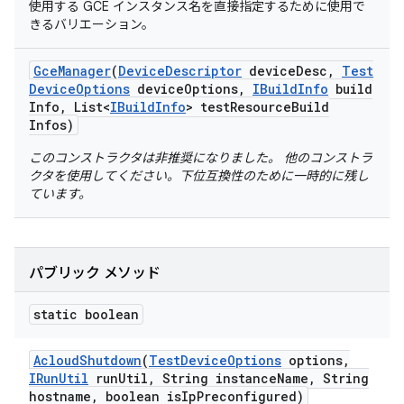
使用する GCE インスタンス名を直接指定するために使用で
きるバリエーション。
Gce
Manager
(
Device
Descriptor
device
Desc
,
Test
Device
Options
device
Options
,
IBuild
Info
build
Info
,
List<
IBuild
Info
> test
Resource
Build
Infos)
このコンストラクタは非推奨になりました。 他のコンストラ
クタを使用してください。下位互換性のために一時的に残し
ています。
パブリック メソッド
static boolean
Acloud
Shutdown
(
Test
Device
Options
options
,
IRun
Util
run
Util
,
String instance
Name
,
String
hostname
,
boolean is
Ip
Preconfigured)