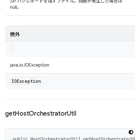
ZIP バグレポートを指すファイル。問題が発生した場合は
null。
例外
java.io.IOException
IOException
get
Host
Orchestrator
Util
public HostOrchestratorUtil getHostOrchestratorUti