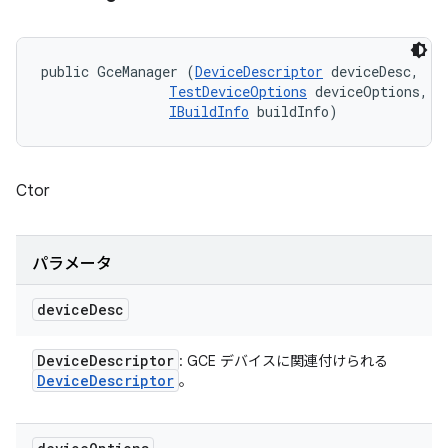
public GceManager (
DeviceDescriptor
 deviceDesc, 

TestDeviceOptions
 deviceOptions, 

IBuildInfo
 buildInfo)
Ctor
パラメータ
device
Desc
Device
Descriptor
: GCE デバイスに関連付けられる
Device
Descriptor
。