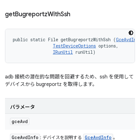
get
Bugreportz
With
Ssh
public static File getBugreportzWithSsh (
GceAvdInf
TestDeviceOptions
 options, 

IRunUtil
 runUtil)
adb 接続の潜在的な問題を回避するため、ssh を使用して
デバイスから bugreportz を取得します。
パラメータ
gce
Avd
Gce
Avd
Info
Gce
Avd
Info
: デバイスを説明する
。