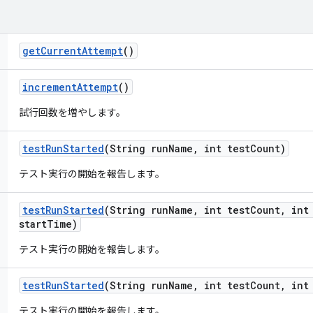
get
Current
Attempt
()
increment
Attempt
()
試行回数を増やします。
test
Run
Started
(String run
Name
,
int test
Count)
テスト実行の開始を報告します。
test
Run
Started
(String run
Name
,
int test
Count
,
int 
start
Time)
テスト実行の開始を報告します。
test
Run
Started
(String run
Name
,
int test
Count
,
int 
テスト実行の開始を報告します。