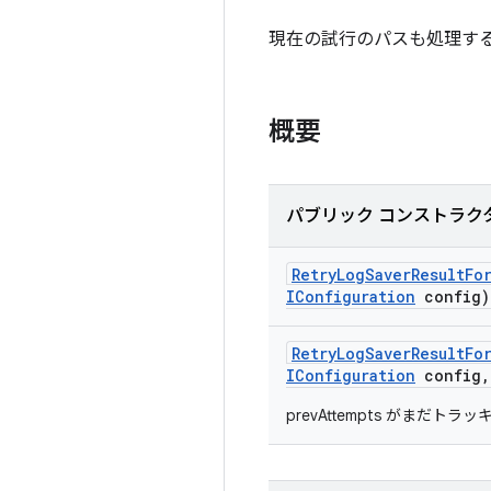
現在の試行のパスも処理す
概要
パブリック コンストラク
Retry
Log
Saver
Result
Fo
IConfiguration
config)
Retry
Log
Saver
Result
Fo
IConfiguration
config
,
prevAttempts がまだ