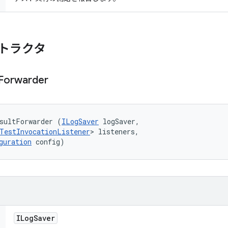
トラクタ
Forwarder
sultForwarder (
ILogSaver
 logSaver, 

TestInvocationListener
> listeners, 

guration
 config)
ILog
Saver