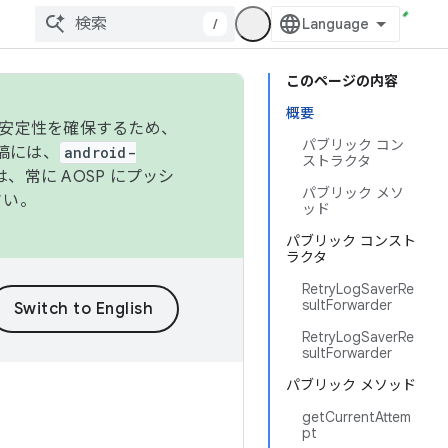
/
このページの内容
概要
の安定性を確保するため、
パブリック コン
投稿には、
android-
ストラクタ
、常に AOSP にプッシ
パブリック メソ
さい。
ッド
パブリック コンスト
ラクタ
RetryLogSaverRe
sultForwarder
RetryLogSaverRe
sultForwarder
パブリック メソッド
getCurrentAttem
pt