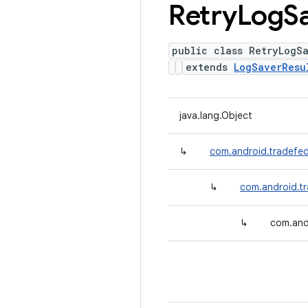
Retry
Log
S
public class RetryLogS
extends
LogSaverResu
java.lang.Object
↳
com.android.tradefed
↳
com.android.tr
↳
com.and