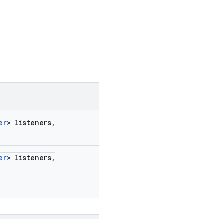
er
> listeners
,
er
> listeners
,