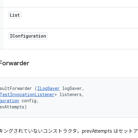
List
IConfiguration
Forwarder
sultForwarder (
ILogSaver
 logSaver, 

TestInvocationListener
> listeners, 

guration
 config, 

evAttempts)
トラッキングされていないコンストラクタ。prevAttempts はセ