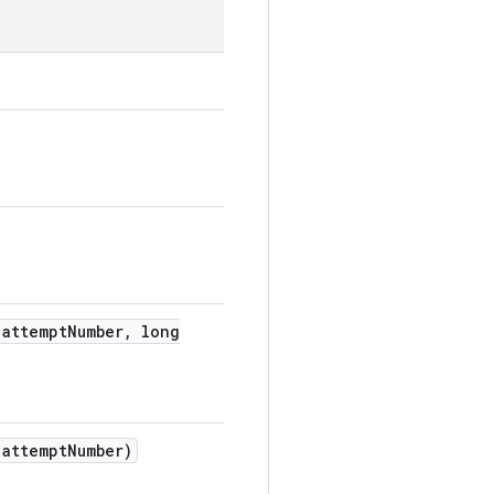
attempt
Number
,
long
attempt
Number)