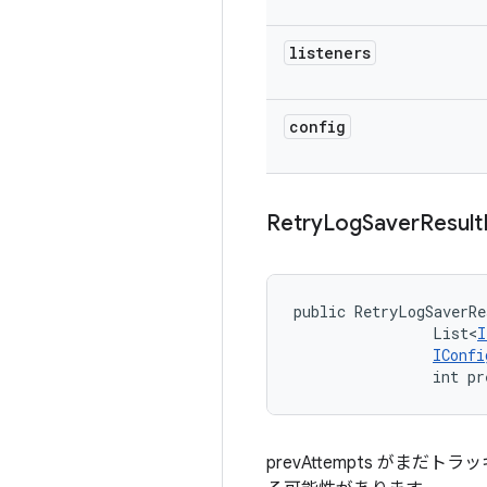
listeners
config
Retry
Log
Saver
Result
public RetryLogSaverRe
                List<
I
IConfi
                int pr
prevAttempts がまだ