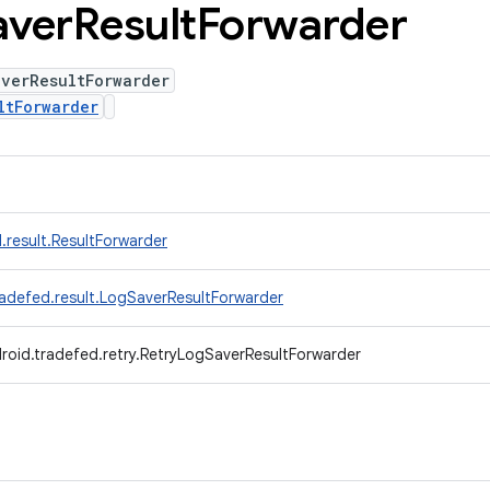
aver
Result
Forwarder
averResultForwarder
ltForwarder
.result.ResultForwarder
adefed.result.LogSaverResultForwarder
roid.tradefed.retry.RetryLogSaverResultForwarder