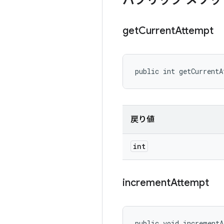
パブリック メソッ
get
Current
Attempt
public int getCurrent
戻り値
int
increment
Attempt
public void increment