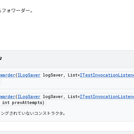
るフォワーダー。
タ
rwarder
(
ILog
Saver
log
Saver
,
List<
ITest
Invocation
Listen
rwarder
(
ILog
Saver
log
Saver
,
List<
ITest
Invocation
Listen
int prev
Attempts)
トラッキングされていないコンストラクタ。