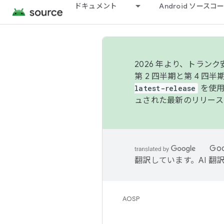
ドキュメント
Android ソース
2026 年より、トラ
第 2 四半期と第 4 四
latest-release
を使用
ュされた最新のリリース
Go
翻訳しています。AI 
AOSP