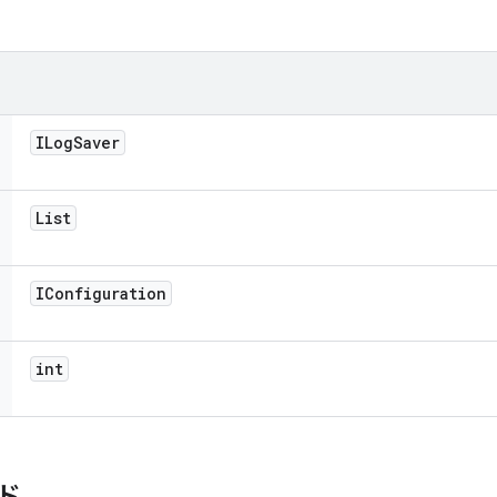
ILog
Saver
List
IConfiguration
int