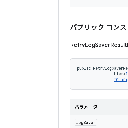
パブリック コンス
Retry
Log
Saver
Result
public RetryLogSaverRe
                List<
I
IConfi
パラメータ
log
Saver