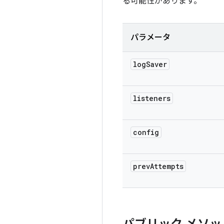
る可能性があります。
パラメータ
log
Saver
listeners
config
prev
Attempts